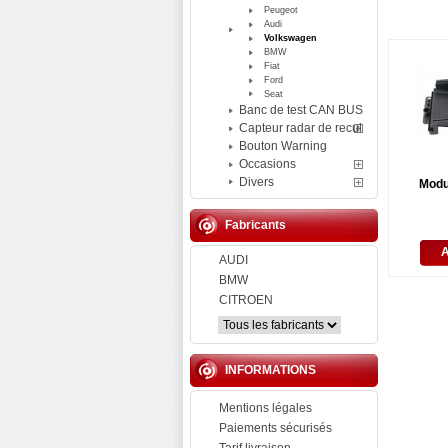
Peugeot
Audi
Volkswagen
BMW
Fiat
Ford
Seat
Banc de test CAN BUS
Capteur radar de recul
Bouton Warning
Occasions
Divers
Modu
Fabricants
AUDI
BMW
CITROEN
INFORMATIONS
Mentions légales
Paiements sécurisés