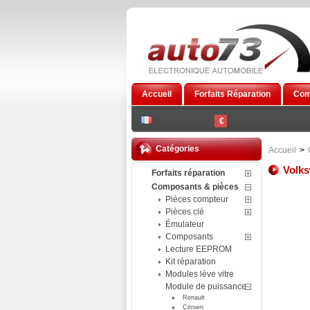
Accueil
Forfaits Réparation
Com
€
Catégories
Accueil
>
Volk
Forfaits réparation
Composants & pièces
Pièces compteur
Pièces clé
Émulateur
Composants
Lecture EEPROM
Kit réparation
Modules lève vitre
Module de puissance
Renault
Citroen