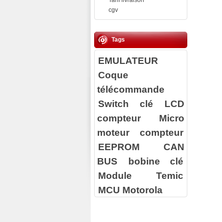
Tarif livraison
cgv
Tags
EMULATEUR
Coque
télécommande
Switch clé
LCD
compteur
Micro
moteur compteur
EEPROM
CAN
BUS
bobine clé
Module Temic
MCU Motorola