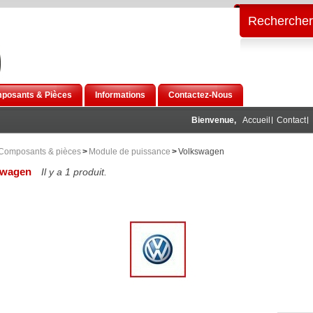
Rechercher
posants & Pièces
Informations
Contactez-Nous
Bienvenue,
Accueil
Contact
Composants & pièces
>
Module de puissance
>
Volkswagen
swagen
Il y a 1 produit.