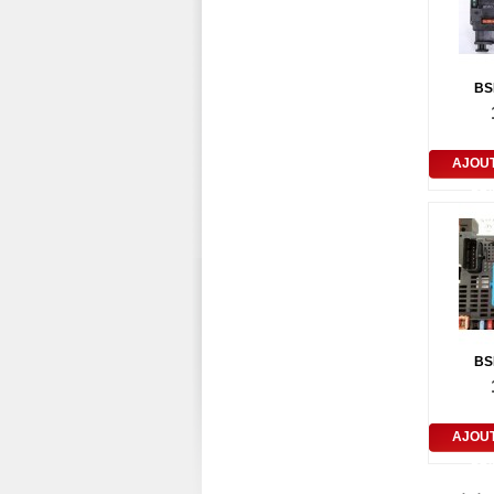
BS
AJOU
PA
BS
AJOU
PA