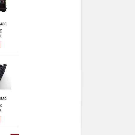
0480
€
é
5580
€
é