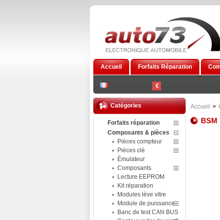
Accueil
Forfaits Réparation
Com
€
Catégories
Accueil
>
BSM
Forfaits réparation
Composants & pièces
Pièces compteur
Pièces clé
Émulateur
Composants
Lecture EEPROM
Kit réparation
Modules lève vitre
Module de puissance
Banc de test CAN BUS