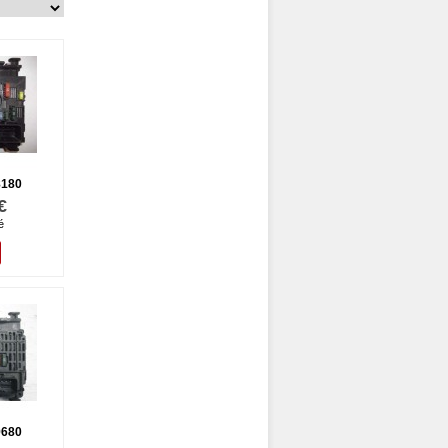
8180
€
é
9680