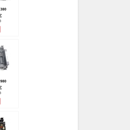
6380
€
é
3980
€
é