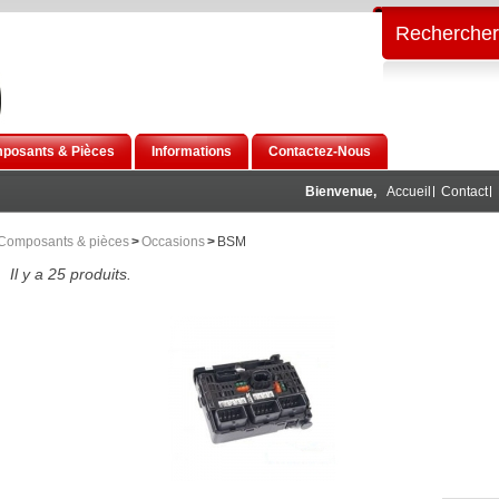
Rechercher
posants & Pièces
Informations
Contactez-Nous
Bienvenue,
Accueil
Contact
Composants & pièces
>
Occasions
>
BSM
Il y a 25 produits.