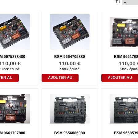
Tri
M 9675878480
BSM 9664705880
BSM 966170
110,00 €
110,00 €
110,00 
Stock épuisé
Stock épuisé
Stock épuis
TER AU
AJOUTER AU
AJOUTER AU
NIER
PANIER
PANIER
M 9661707880
BSM 9656086080
BSM 965853