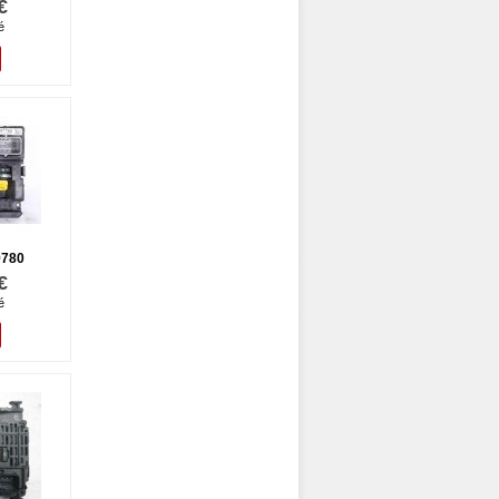
€
é
9780
€
é