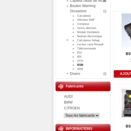
Capteur radar de recul
Bouton Warning
Occasions
Calculateur
Afficheur EMF
Compteur
Verrou direction
Module Ventilation
Neiman électronique
Calculateur Airbag
Lecteur carte Renault
Télécommande
ELV
BS
BSI
UCH
BSM
SAM
Divers
AJOU
PA
Fabricants
AUDI
BMW
CITROEN
BS
INFORMATIONS