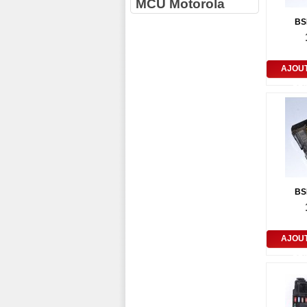
MCU Motorola
BS
AJOU
PA
BS
AJOU
PA