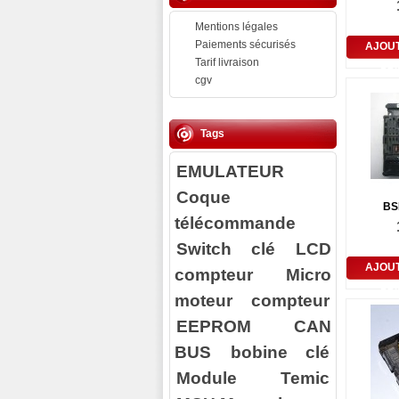
Mentions légales
Paiements sécurisés
AJOU
Tarif livraison
PA
cgv
Tags
EMULATEUR
Coque
BS
télécommande
Switch clé
LCD
AJOU
compteur
Micro
PA
moteur compteur
EEPROM
CAN
BUS
bobine clé
Module Temic