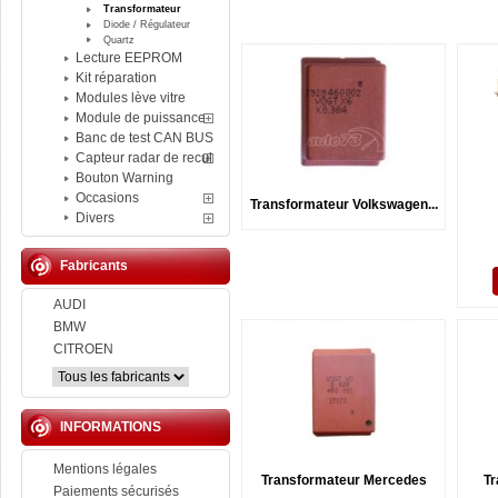
Transformateur
Diode / Régulateur
Quartz
Lecture EEPROM
Kit réparation
Modules lève vitre
Module de puissance
Banc de test CAN BUS
Capteur radar de recul
Bouton Warning
Occasions
Transformateur Volkswagen...
Divers
Fabricants
AUDI
BMW
CITROEN
INFORMATIONS
Mentions légales
Transformateur Mercedes
Tr
Paiements sécurisés