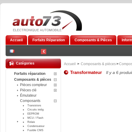
Accueil
Forfaits Réparation
Composants & Pièces
Infor
€
Catégories
Accueil
>
Composants & pièces
>
Compos
Transformateur
Il y a 6 produi
Forfaits réparation
Composants & pièces
Pièces compteur
Pièces clé
Émulateur
Composants
Transistors
Circuits intég
EEPROM
MCU / Flash
Relais
Condensateur
Fusible CMS