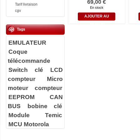
69,00 €
Tarif livraison
En stock
cgv
AJOUTER AU
PANIER
Tags
EMULATEUR
Coque
télécommande
Switch clé
LCD
compteur
Micro
moteur compteur
EEPROM
CAN
BUS
bobine clé
Module Temic
MCU Motorola