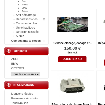
Ford
Mazda
BMW
Autres
Anti-démarrage
Réparations clés
Commande clim
Unité habitacle
Direction assistée
Autres
Composants & pièces
Service clonage, codage et...
Répa
150,00 €
Fabricants
En stock
AUDI
AJOUTER AU
BMW
PANIER
CITROEN
INFORMATIONS
Mentions légales
Paiements sécurisés
Tarif livraison
Réparation calculateur Bosch...
Répa