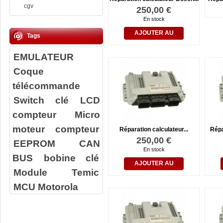
cgv
250,00 €
En stock
AJOUTER AU
Tags
PANIER
EMULATEUR
Coque
télécommande
Switch clé
LCD
compteur
Micro
moteur compteur
Réparation calculateur...
Répa
250,00 €
EEPROM
CAN
En stock
BUS
bobine clé
AJOUTER AU
Module Temic
PANIER
MCU Motorola