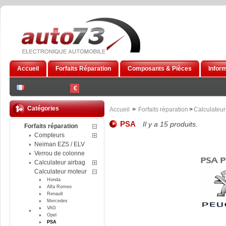
Accueil
Forfaits Réparation
Composants & Pièces
Infor
€
Catégories
Accueil
>
Forfaits réparation
>
Calculateur
PSA
Il y a 15 produits.
Forfaits réparation
Compteurs
Neiman EZS / ELV
Verrou de colonne
Calculateur airbag
Calculateur moteur
Honda
Alfa Romeo
Renault
Mercedes
VAG
Opel
PSA