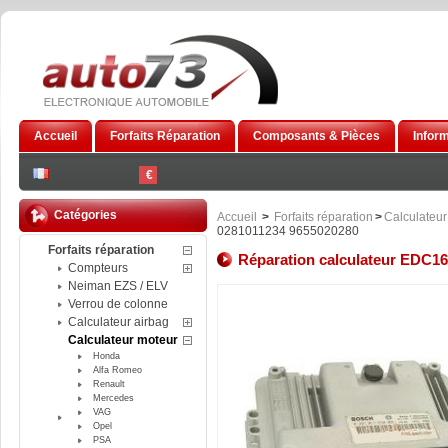
Accueil
Forfaits Réparation
Composants & Pièces
Infor
€
Catégories
Accueil
>
Forfaits réparation
>
Calculateur
0281011234 9655020280
Forfaits réparation
Réparation calculateur EDC1
Compteurs
Neiman EZS / ELV
Verrou de colonne
Calculateur airbag
Calculateur moteur
Honda
Alfa Romeo
Renault
Mercedes
VAG
Opel
PSA