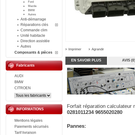
Ford
Mazda
BMW
Autres
Anti-démarrage
Réparations clés
Commande clim
Unité habitacle
Direction assistée
Autres
Imprimer
Agrandir
Composants & pièces
EN SAVOIR PLUS
AVIS (0
Fabricants
AUDI
BMW
CITROEN
Forfait réparation calculateur
INFORMATIONS
0281011234 9655020280
Mentions légales
Pannes:
Paiements sécurisés
Tarif livraison