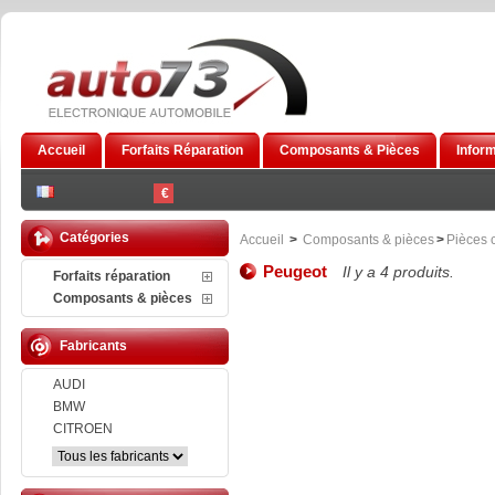
Accueil
Forfaits Réparation
Composants & Pièces
Infor
€
Catégories
Accueil
>
Composants & pièces
>
Pièces 
Peugeot
Il y a 4 produits.
Forfaits réparation
Composants & pièces
Fabricants
AUDI
BMW
CITROEN