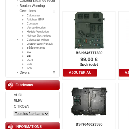
Capteur radar de recul
Bouton Warning
Occasions
Calculateur
Afficheur EMF
Compteur
Verrou direction
Module Ventilation
Neiman électronique
Calculateur Airbag
Lecteur carte Renault
Télécommande
ELV
BSI 9646777380
BSI
99,00 €
UCH
BSM
Stock épuisé
SAM
Divers
AJOUTER AU
A
PANIER
Fabricants
AUDI
BMW
CITROEN
BSI 9646023580
INFORMATIONS