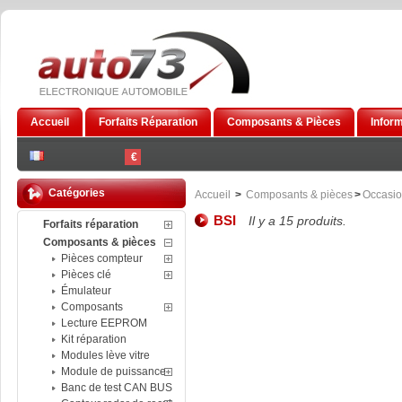
Accueil
Forfaits Réparation
Composants & Pièces
Infor
€
Catégories
Accueil
>
Composants & pièces
>
Occasi
BSI
Il y a 15 produits.
Forfaits réparation
Composants & pièces
Pièces compteur
Pièces clé
Émulateur
Composants
Lecture EEPROM
Kit réparation
Modules lève vitre
Module de puissance
Banc de test CAN BUS