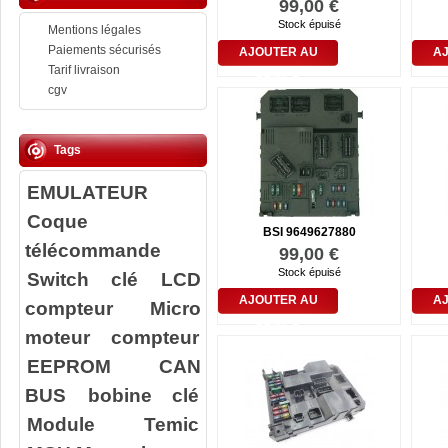
99,00 €
Stock épuisé
Mentions légales
Paiements sécurisés
AJOUTER AU
A
Tarif livraison
PANIER
cgv
Tags
EMULATEUR
Coque
BSI 9649627880
télécommande
99,00 €
Stock épuisé
Switch clé
LCD
AJOUTER AU
A
compteur
Micro
PANIER
moteur compteur
EEPROM
CAN
BUS
bobine clé
Module Temic