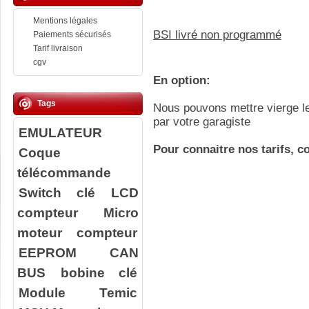
Mentions légales
BSI livré non programmé
Paiements sécurisés
Tarif livraison
cgv
En option:
Tags
Nous pouvons mettre vierge le
par votre garagiste
EMULATEUR
Pour connaitre nos tarifs, c
Coque
télécommande
Switch clé
LCD
compteur
Micro
moteur compteur
EEPROM
CAN
BUS
bobine clé
Module Temic