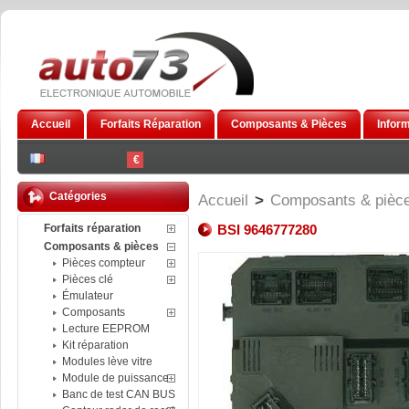
Accueil
Forfaits Réparation
Composants & Pièces
Infor
€
Catégories
Accueil
>
Composants & pièc
Forfaits réparation
BSI 9646777280
Composants & pièces
Pièces compteur
Pièces clé
Émulateur
Composants
Lecture EEPROM
Kit réparation
Modules lève vitre
Module de puissance
Banc de test CAN BUS