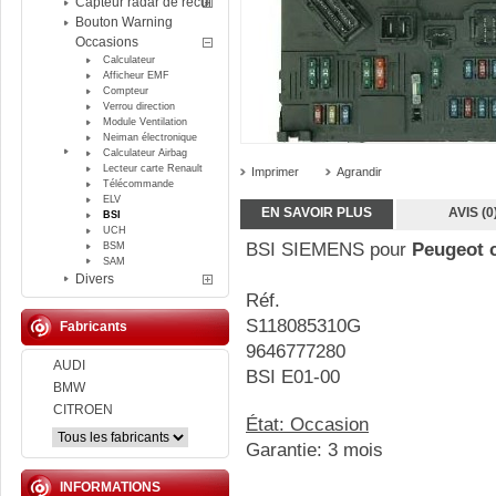
Capteur radar de recul
Bouton Warning
Occasions
Calculateur
Afficheur EMF
Compteur
Verrou direction
Module Ventilation
Neiman électronique
Calculateur Airbag
Lecteur carte Renault
Imprimer
Agrandir
Télécommande
ELV
EN SAVOIR PLUS
AVIS (0
BSI
UCH
BSI SIEMENS pour
Peugeot c
BSM
SAM
Divers
Réf.
S118085310G
Fabricants
9646777280
AUDI
BSI E01-00
BMW
CITROEN
État: Occasion
Garantie: 3 mois
INFORMATIONS