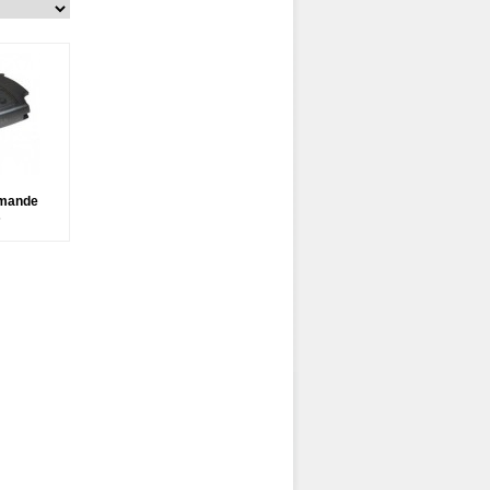
mande
s