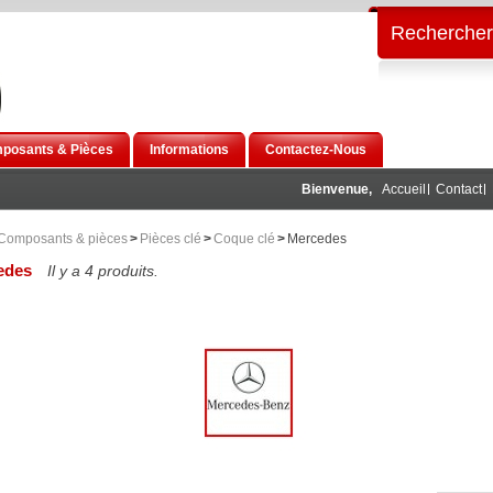
Rechercher
posants & Pièces
Informations
Contactez-Nous
Bienvenue,
Accueil
Contact
Composants & pièces
>
Pièces clé
>
Coque clé
>
Mercedes
edes
Il y a 4 produits.