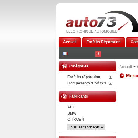
Accueil
Forfaits Réparation
Com
€
Catégories
Accueil
>
Merc
Forfaits réparation
Composants & pièces
Fabricants
AUDI
BMW
CITROEN