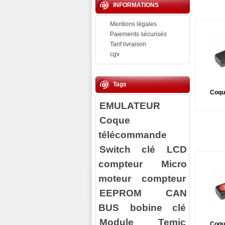
INFORMATIONS
Mentions légales
Paiements sécurisés
Tarif livraison
cgv
Tags
Coqu
EMULATEUR
Coque
télécommande
Switch clé
LCD
compteur
Micro
moteur compteur
EEPROM
CAN
BUS
bobine clé
Module Temic
Coqu