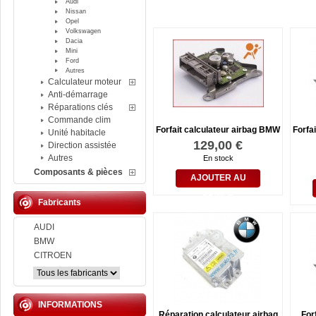
Audi
Nissan
Opel
Volkswagen
Dacia
Mini
Ford
Autres
Calculateur moteur
Anti-démarrage
Réparations clés
Commande clim
Forfait calculateur airbag BMW
Forfa
Unité habitacle
129,00 €
Direction assistée
Autres
En stock
Composants & pièces
AJOUTER AU
PANIER
Fabricants
AUDI
BMW
CITROEN
INFORMATIONS
Réparation calculateur airbag
Forf