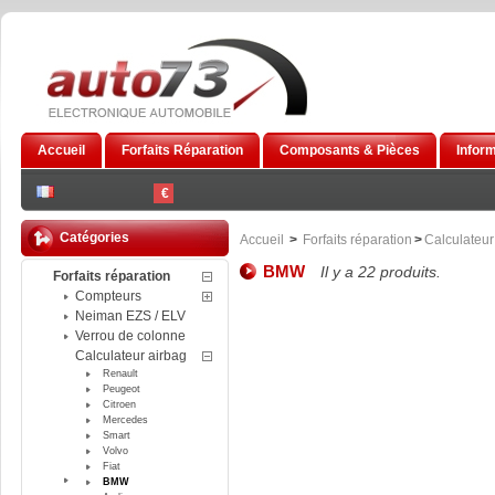
Accueil
Forfaits Réparation
Composants & Pièces
Infor
€
Catégories
Accueil
>
Forfaits réparation
>
Calculateur
BMW
Il y a 22 produits.
Forfaits réparation
Compteurs
Neiman EZS / ELV
Verrou de colonne
Calculateur airbag
Renault
Peugeot
Citroen
Mercedes
Smart
Volvo
Fiat
BMW