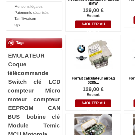
BMW
Mentions légales
129,00 €
Paiements sécurisés
En stock
Tarif livraison
AJOUTER AU
cgv
PANIER
Tags
EMULATEUR
Coque
télécommande
Forfait calculateur airbag
For
Switch clé
LCD
0285...
129,00 €
compteur
Micro
En stock
moteur compteur
AJOUTER AU
EEPROM
CAN
PANIER
BUS
bobine clé
Module Temic
MCU Motorola