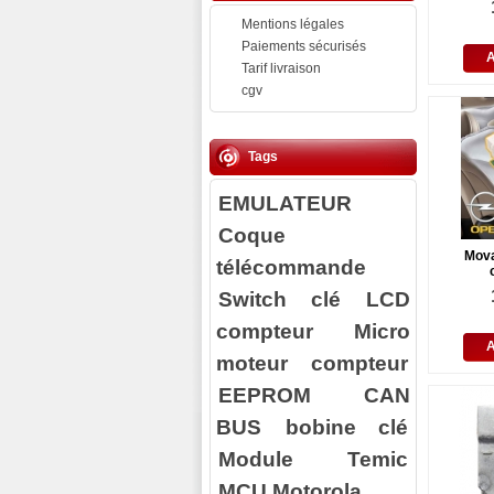
Mentions légales
Paiements sécurisés
Tarif livraison
cgv
Tags
EMULATEUR
Coque
Mova
télécommande
Switch clé
LCD
compteur
Micro
moteur compteur
EEPROM
CAN
BUS
bobine clé
Module Temic
MCU Motorola