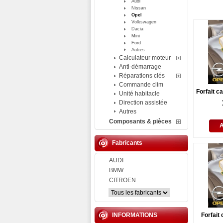
Audi
Nissan
Opel
Volkswagen
Dacia
Mini
Ford
Autres
Calculateur moteur
Anti-démarrage
Réparations clés
Commande clim
Forfait c
Unité habitacle
Direction assistée
Autres
Composants & pièces
Fabricants
AUDI
BMW
CITROEN
INFORMATIONS
Forfait 