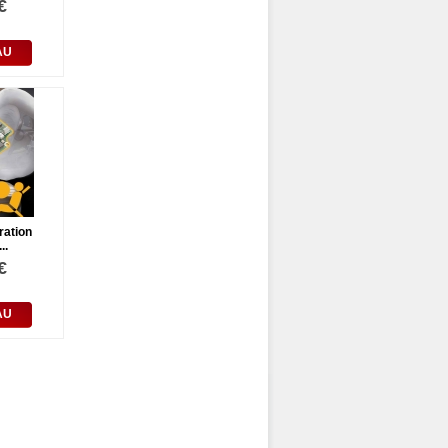
€
AU
ration
..
€
AU