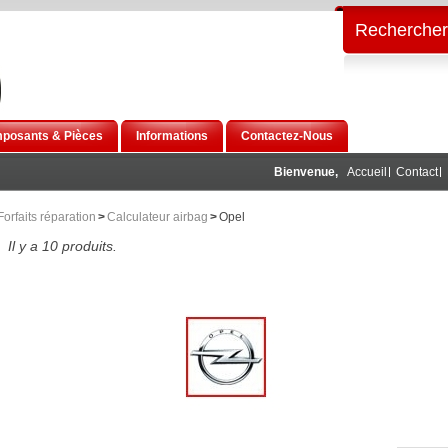
Rechercher
posants & Pièces
Informations
Contactez-Nous
Bienvenue,
Accueil
Contact
Forfaits réparation
>
Calculateur airbag
>
Opel
Il y a 10 produits.