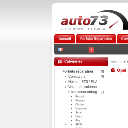
Accueil
Forfaits Réparation
Com
€
Catégories
Accueil
>
Opel
Forfaits réparation
Compteurs
Neiman EZS / ELV
Verrou de colonne
Calculateur airbag
Renault
Peugeot
Citroen
Mercedes
Smart
Volvo
Fiat
BMW