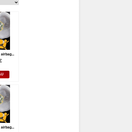
 airbag...
€
AU
 airbag...