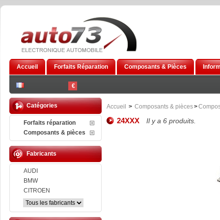
Accueil
Forfaits Réparation
Composants & Pièces
Infor
€
Catégories
Accueil
>
Composants & pièces
>
Compos
24XXX
Il y a 6 produits.
Forfaits réparation
Composants & pièces
Fabricants
AUDI
BMW
CITROEN