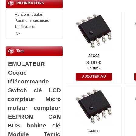
INFORMATIONS
Mentions légales
Paiements sécurisés
Tarif livraison
cgv
Tags
24C02
3,90 €
EMULATEUR
En stock
Coque
AJOUTER AU
télécommande
PANIER
Switch clé
LCD
compteur
Micro
moteur compteur
EEPROM
CAN
BUS
bobine clé
24C08
Module Temic