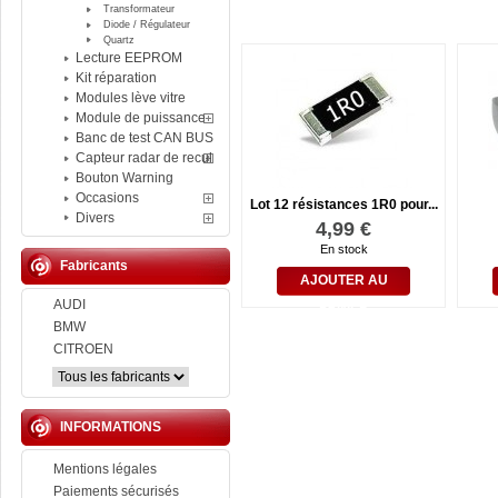
Transformateur
Diode / Régulateur
Quartz
Lecture EEPROM
Kit réparation
Modules lève vitre
Module de puissance
Banc de test CAN BUS
Capteur radar de recul
Bouton Warning
Occasions
Lot 12 résistances 1R0 pour...
Divers
4,99 €
En stock
Fabricants
AJOUTER AU
AUDI
PANIER
BMW
CITROEN
INFORMATIONS
Mentions légales
Paiements sécurisés