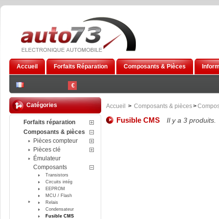
Accueil
Forfaits Réparation
Composants & Pièces
Infor
€
Catégories
Accueil
>
Composants & pièces
>
Compos
Fusible CMS
Il y a 3 produits.
Forfaits réparation
Composants & pièces
Pièces compteur
Pièces clé
Émulateur
Composants
Transistors
Circuits intég
EEPROM
MCU / Flash
Relais
Condensateur
Fusible CMS