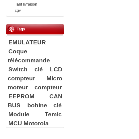
Tarif livraison
cgv
Tags
EMULATEUR
Coque
télécommande
Switch clé
LCD
compteur
Micro
moteur compteur
EEPROM
CAN
BUS
bobine clé
Module Temic
MCU Motorola