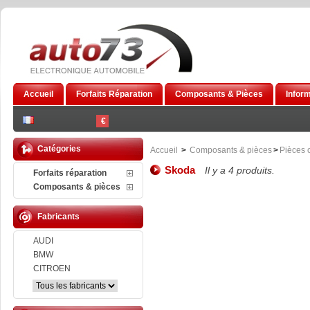
Accueil
Forfaits Réparation
Composants & Pièces
Infor
€
Catégories
Accueil
>
Composants & pièces
>
Pièces 
Skoda
Il y a 4 produits.
Forfaits réparation
Composants & pièces
Fabricants
AUDI
BMW
CITROEN