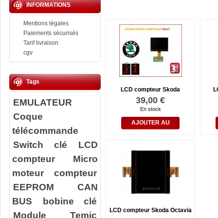
INFORMATIONS
Mentions légales
Paiements sécurisés
Tarif livraison
cgv
Tags
LCD compteur Skoda
L
39,00 €
EMULATEUR
En stock
Coque
AJOUTER AU
télécommande
PANIER
Switch clé
LCD
compteur
Micro
moteur compteur
EEPROM
CAN
BUS
bobine clé
LCD compteur Skoda Octavia
Module Temic