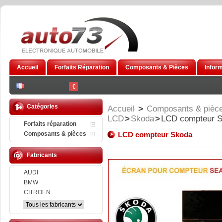
Accueil
Forfaits Réparation
Composants & Pièces
Infor
€
Catégories
Accueil
>
Composants & pièc
LCD
>
Skoda
>
LCD compteur 
Forfaits réparation
Composants & pièces
LCD compteur Skoda
Fabricants
AUDI
BMW
CITROEN