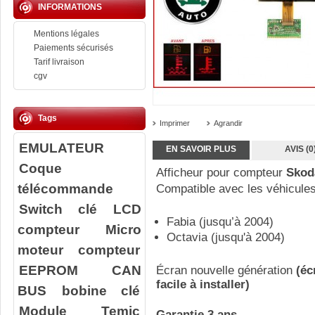
INFORMATIONS
Mentions légales
Paiements sécurisés
Tarif livraison
cgv
Tags
Imprimer
Agrandir
EMULATEUR
EN SAVOIR PLUS
AVIS (0
Coque
Afficheur pour compteur
Skod
télécommande
Compatible avec les véhicules
Switch clé
LCD
Fabia (jusqu’à 2004)
compteur
Micro
Octavia (jusqu'à 2004)
moteur compteur
EEPROM
CAN
Écran nouvelle génération
(éc
facile à installer)
BUS
bobine clé
Module Temic
Garantie 3 ans