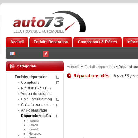
Accueil
Forfaits Réparation
Composants & Pièces
Infor
€
Catégories
Accueil
>
Forfaits réparation
>
Réparations
Réparations clés
Il y a 38 pro
Forfaits réparation
Compteurs
Neiman EZS / ELV
Verrou de colonne
Calculateur airbag
Calculateur moteur
Anti-démarrage
Réparations clés
Peugeot
Citroen
Renault
Mercedes