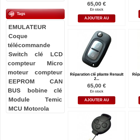
65,00 €
En stock
Tags
AJOUTER AU
EMULATEUR
PANIER
Coque
télécommande
Switch clé
LCD
compteur
Micro
moteur compteur
Réparation clé pliante Renault
Répa
2...
EEPROM
CAN
65,00 €
BUS
bobine clé
En stock
Module Temic
AJOUTER AU
MCU Motorola
PANIER