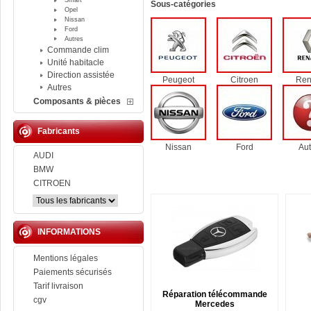
Smart
Sous-catégories
Opel
Nissan
Ford
Autres
Commande clim
Unité habitacle
Direction assistée
Peugeot
Citroen
Ren
Autres
Composants & pièces
Fabricants
Nissan
Ford
Aut
AUDI
BMW
CITROEN
INFORMATIONS
Mentions légales
Paiements sécurisés
Tarif livraison
Réparation télécommande
cgv
Mercedes