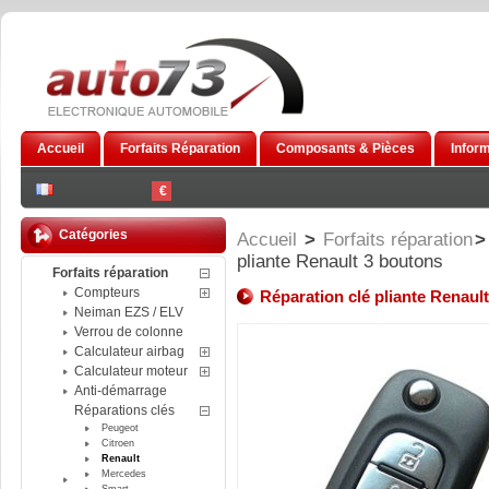
Accueil
Forfaits Réparation
Composants & Pièces
Infor
€
Catégories
Accueil
>
Forfaits réparation
>
pliante Renault 3 boutons
Forfaits réparation
Compteurs
Réparation clé pliante Renaul
Neiman EZS / ELV
Verrou de colonne
Calculateur airbag
Calculateur moteur
Anti-démarrage
Réparations clés
Peugeot
Citroen
Renault
Mercedes