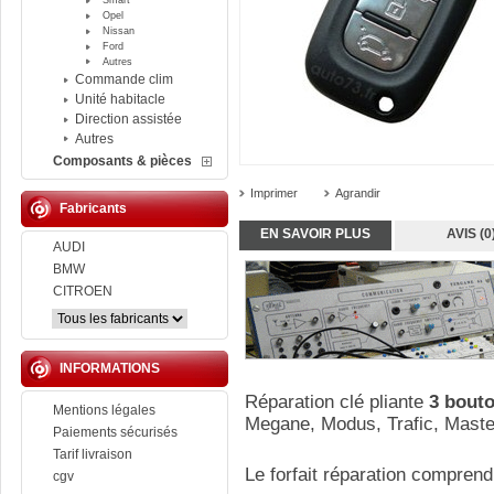
Smart
Opel
Nissan
Ford
Autres
Commande clim
Unité habitacle
Direction assistée
Autres
Composants & pièces
Imprimer
Agrandir
Fabricants
EN SAVOIR PLUS
AVIS (0
AUDI
BMW
CITROEN
INFORMATIONS
Réparation clé pliante
3 bout
Mentions légales
Megane, Modus, Trafic, Maste
Paiements sécurisés
Tarif livraison
Le forfait réparation comprend
cgv