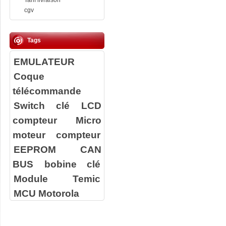
Tarif livraison
cgv
Tags
EMULATEUR
Coque
télécommande
Switch clé
LCD
compteur
Micro
moteur compteur
EEPROM
CAN
BUS
bobine clé
Module Temic
MCU Motorola