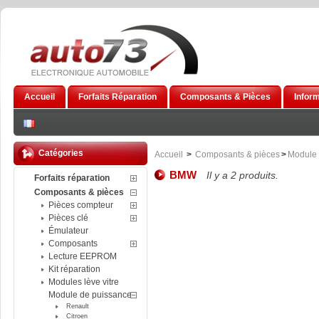
Accueil
Forfaits Réparation
Composants & Pièces
Infor
Catégories
Accueil
>
Composants & pièces
>
Module 
BMW
Il y a 2 produits.
Forfaits réparation
Composants & pièces
Pièces compteur
Pièces clé
Émulateur
Composants
Lecture EEPROM
Kit réparation
Modules lève vitre
Module de puissance
Renault
Citroen