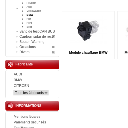
Peugeot
Audi
Volkswagen
BMW
Fiat
Ford
Seat
Banc de test CAN BUS
Capteur radar de recul
Bouton Warning
Occasions
Divers
Module chauffage BMW
M
Fabricants
AUDI
BMW
CITROEN
INFORMATIONS
Mentions légales
Paiements sécurisés