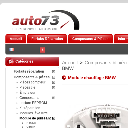
Accueil
Forfaits Réparation
Composants & Pièces
Infor
€
Catégories
Accueil
>
Composants & pièc
BMW
Forfaits réparation
Composants & pièces
Module chauffage BMW
Pièces compteur
Pièces clé
Émulateur
Composants
Lecture EEPROM
Kit réparation
Modules lève vitre
Module de puissance
Renault
Citroen