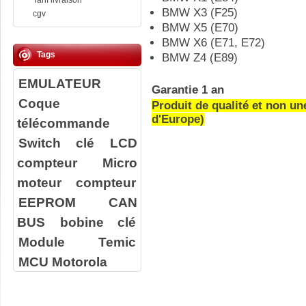
Tarif livraison
BMW X3 (F25)
cgv
BMW X5 (E70)
BMW X6 (E71, E72)
Tags
BMW Z4 (E89)
EMULATEUR
Garantie 1 an
Coque
Produit de qualité et non un
d'Europe)
télécommande
Switch clé
LCD
compteur
Micro
moteur compteur
EEPROM
CAN
BUS
bobine clé
Module Temic
MCU Motorola