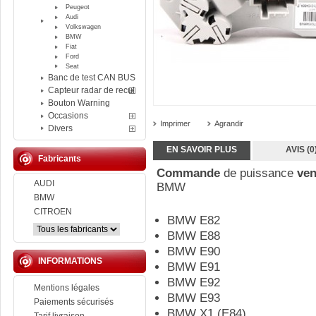
Peugeot
Audi
Volkswagen
BMW
Fiat
Ford
Seat
Banc de test CAN BUS
Capteur radar de recul
Bouton Warning
Occasions
Imprimer
Agrandir
Divers
EN SAVOIR PLUS
AVIS (0
Fabricants
Commande
de puissance
ven
AUDI
BMW
BMW
CITROEN
BMW E82
BMW E88
BMW E90
INFORMATIONS
BMW E91
BMW E92
Mentions légales
BMW E93
Paiements sécurisés
BMW X1 (E84)