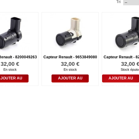
Tri
Renault - 8200049263
Capteur Renault - 9653849080
Capteur Renault - 
32,00 €
32,00 €
32,00 
En stock
En stock
Stock épuis
AJOUTER AU
AJOUTER AU
AJOUTER AU
PANIER
PANIER
PANIER