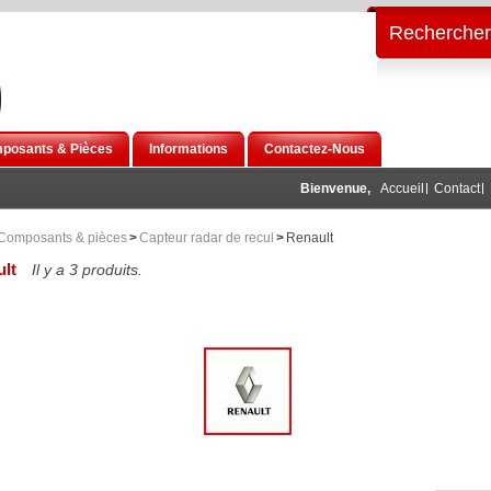
Rechercher
posants & Pièces
Informations
Contactez-Nous
Bienvenue,
Accueil
Contact
Composants & pièces
>
Capteur radar de recul
>
Renault
lt
Il y a 3 produits.