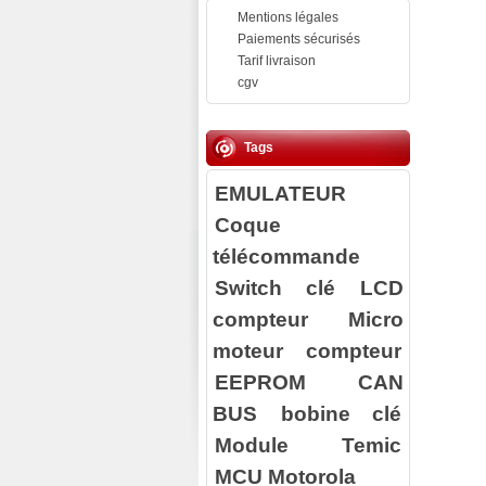
Mentions légales
Paiements sécurisés
Tarif livraison
cgv
Tags
EMULATEUR
Coque
télécommande
Switch clé
LCD
compteur
Micro
moteur compteur
EEPROM
CAN
BUS
bobine clé
Module Temic
MCU Motorola