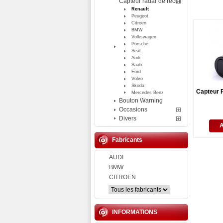
Capteur radar de recul
Renault
Peugeot
Citroën
BMW
Volkswagen
Porsche
Seat
Audi
Saab
Ford
Volvo
Skoda
Capteur 
Mercedes Benz
Bouton Warning
Occasions
Divers
Fabricants
AUDI
BMW
CITROEN
INFORMATIONS