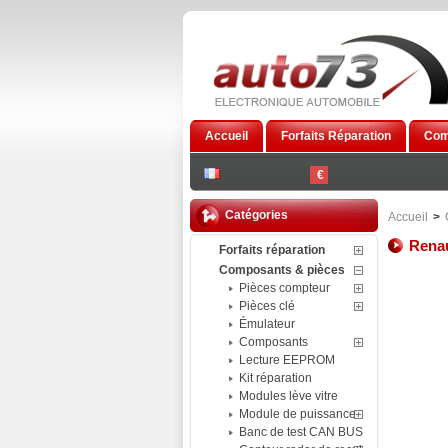
Accueil
Forfaits Réparation
Com
€
Catégories
Accueil
>
Renau
Forfaits réparation
Composants & pièces
Pièces compteur
Pièces clé
Émulateur
Composants
Lecture EEPROM
Kit réparation
Modules lève vitre
Module de puissance
Banc de test CAN BUS