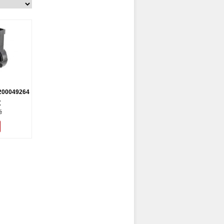
8200049264
€
é