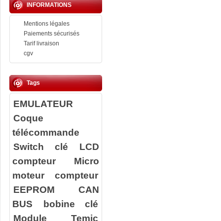
INFORMATIONS
Mentions légales
Paiements sécurisés
Tarif livraison
cgv
Tags
EMULATEUR
Coque
télécommande
Switch clé
LCD
compteur
Micro
moteur compteur
EEPROM
CAN
BUS
bobine clé
Module Temic