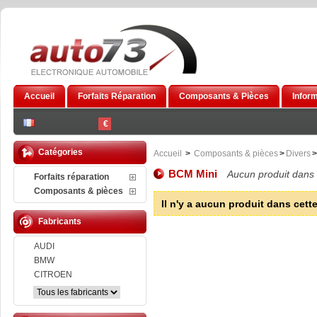
Accueil
Forfaits Réparation
Composants & Pièces
Infor
€
Catégories
Accueil
>
Composants & pièces
>
Divers
>
BCM Mini
Aucun produit dans 
Forfaits réparation
Composants & pièces
Il n'y a aucun produit dans cette
Fabricants
AUDI
BMW
CITROEN