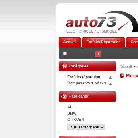
Accueil
Forfaits Réparation
Com
€
Catégories
Accueil
>
Merc
Forfaits réparation
Composants & pièces
Fabricants
AUDI
BMW
CITROEN