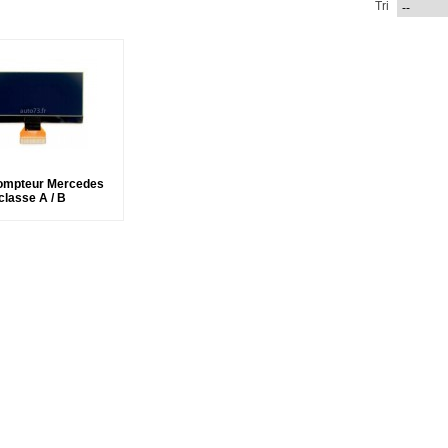
Tri
ompteur Mercedes
classe A / B