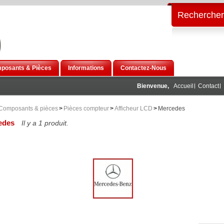
Rechercher
posants & Pièces
Informations
Contactez-Nous
Bienvenue,
Accueil
Contact
Composants & pièces
>
Pièces compteur
>
Afficheur LCD
>
Mercedes
edes
Il y a 1 produit.