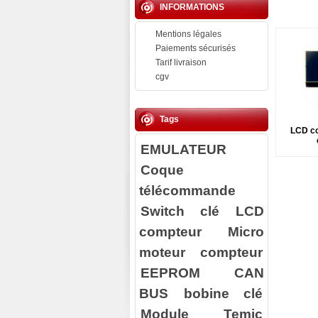
INFORMATIONS
Mentions légales
Paiements sécurisés
Tarif livraison
cgv
Tags
LCD c
EMULATEUR
Coque
télécommande
Switch clé
LCD
compteur
Micro
moteur compteur
EEPROM
CAN
BUS
bobine clé
Module Temic