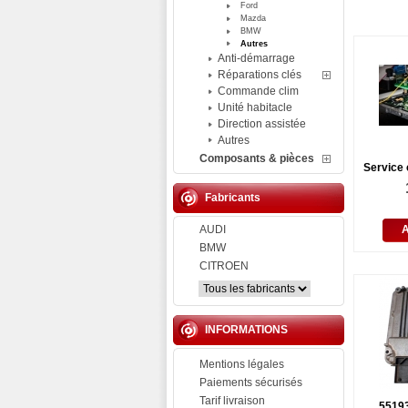
Ford
Mazda
BMW
Autres
Anti-démarrage
Réparations clés
Commande clim
Unité habitacle
Direction assistée
Autres
Composants & pièces
Service 
Fabricants
AUDI
BMW
CITROEN
INFORMATIONS
Mentions légales
Paiements sécurisés
Tarif livraison
5519