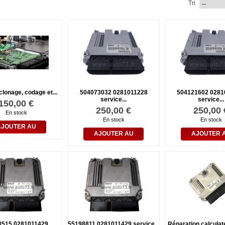
Tri
clonage, codage et...
504073032 0281011228
504121602 0281
service...
service...
150,00 €
250,00 €
250,00 
En stock
En stock
En stock
AJOUTER AU
AJOUTER AU
AJOUTER 
PANIER
PANIER
PANIER
3515 0281011429
55198811 0281011429 service...
Réparation calculate