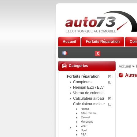
Accueil
Forfaits Réparation
Com
€
Catégories
Accueil
>
Autr
Forfaits réparation
Compteurs
Neiman EZS / ELV
Verrou de colonne
Calculateur airbag
Calculateur moteur
Honda
Alfa Romeo
Renault
Mercedes
VAG
Opel
PSA