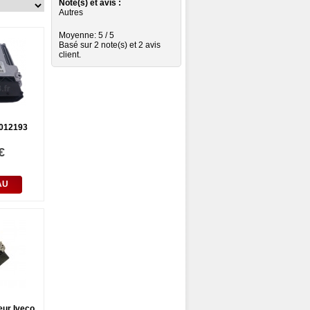
Note(s) et avis :
Autres
Moyenne:
5
/
5
Basé sur
2
note(s) et 2 avis
client.
012193
€
AU
ur Iveco...