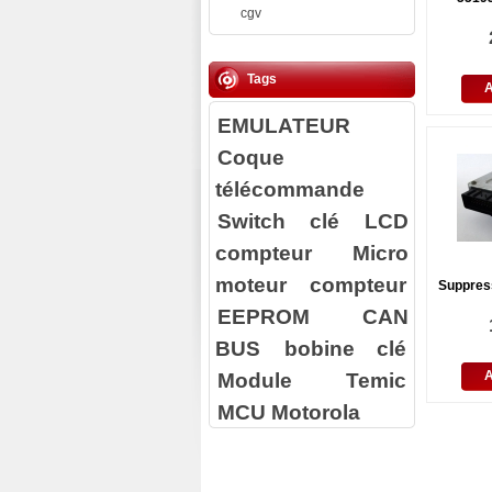
cgv
Tags
EMULATEUR
Coque
télécommande
Switch clé
LCD
compteur
Micro
moteur compteur
Suppres
EEPROM
CAN
BUS
bobine clé
Module Temic
MCU Motorola