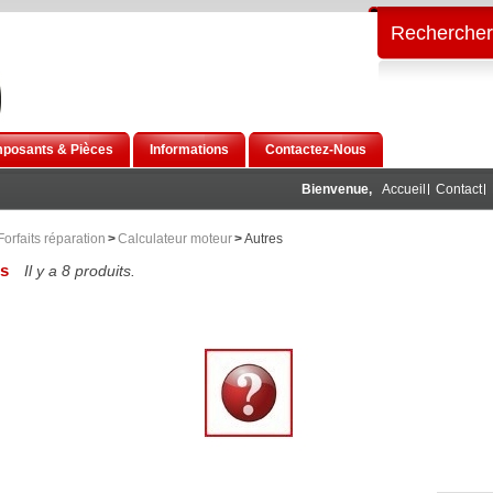
Rechercher
posants & Pièces
Informations
Contactez-Nous
Bienvenue,
Accueil
Contact
Forfaits réparation
>
Calculateur moteur
>
Autres
es
Il y a 8 produits.