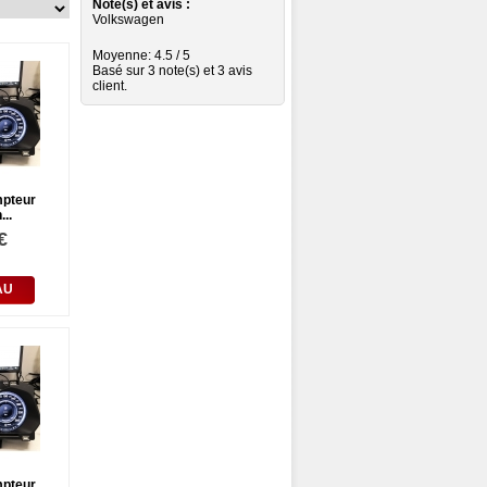
Note(s) et avis :
Volkswagen
Moyenne:
4.5
/
5
Basé sur
3
note(s) et 3 avis
client.
mpteur
..
€
AU
mpteur