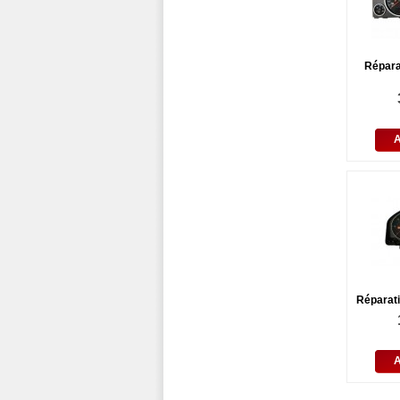
Répara
Réparat