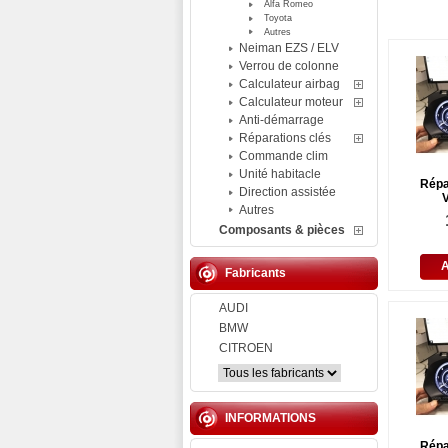
Alfa Romeo
Toyota
Autres
Neiman EZS / ELV
Verrou de colonne
Calculateur airbag
Calculateur moteur
Anti-démarrage
Réparations clés
Commande clim
Unité habitacle
Répa
Direction assistée
V
Autres
Composants & pièces
Fabricants
AUDI
BMW
CITROEN
INFORMATIONS
Répa