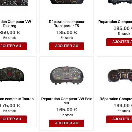
tion Compteur VW
Réparation compteur
Réparation Compte
Touareg
Transporter T5
185,00 
350,00 €
185,00 €
En stock
En stock
En stock
AJOUTER 
AJOUTER AU
AJOUTER AU
PANIER
PANIER
PANIER
ion compteur Touran
Réparation Compteur VW Polo
Réparation Compte
9N
175,00 €
199,00 
165,00 €
En stock
En stock
En stock
AJOUTER AU
AJOUTER 
AJOUTER AU
PANIER
PANIER
PANIER