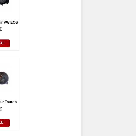
ur VW EOS
€
AU
ur Touran
€
AU