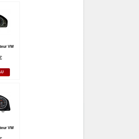
teur VW
€
AU
teur VW