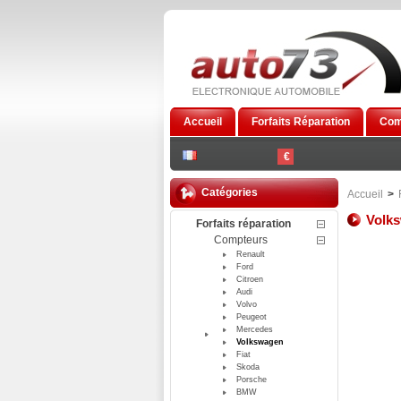
Accueil
Forfaits Réparation
Com
€
Catégories
Accueil
>
Volk
Forfaits réparation
Compteurs
Renault
Ford
Citroen
Audi
Volvo
Peugeot
Mercedes
Volkswagen
Fiat
Skoda
Porsche
BMW