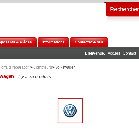
Rechercher
posants & Pièces
Informations
Contactez-Nous
Bienvenue,
Accueil
Contact
Forfaits réparation
>
Compteurs
>
Volkswagen
swagen
Il y a 25 produits.