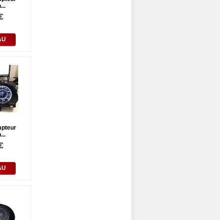
..
€
AU
mpteur
..
€
AU