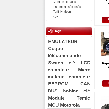
Mentions légales
V
Paiements sécurisés
Tarif livraison
cgv
Tags
EMULATEUR
Coque
télécommande
Switch clé
LCD
Répa
V
compteur
Micro
moteur compteur
EEPROM
CAN
BUS
bobine clé
Module Temic
MCU Motorola