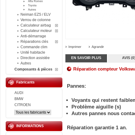
Alfa Romeo
Toyota
Autres
Neiman EZS / ELV
Verrou de colonne
Calculateur airbag
Calculateur moteur
Anti-démarrage
Réparations clés
Commande clim
Imprimer
Agrandir
Unité habitacle
Direction assistée
EN SAVOIR PLUS
AVIS (0
Autres
Réparation compteur Volks
Composants & pièces
Fabricants
Pannes:
AUDI
BMW
Voyants qui restent faibl
CITROEN
Problème aiguille (s)
Autres pannes nous conta
INFORMATIONS
Réparation garantie 1 an.