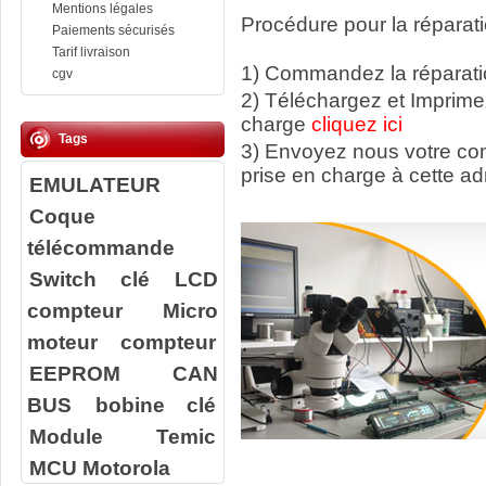
Mentions légales
Procédure pour la réparati
Paiements sécurisés
Tarif livraison
1) Commandez la réparatio
cgv
2) Téléchargez et Imprime
charge
cliquez ici
Tags
3) Envoyez nous votre c
prise en charge à cette ad
EMULATEUR
Coque
télécommande
Switch clé
LCD
compteur
Micro
moteur compteur
EEPROM
CAN
BUS
bobine clé
Module Temic
MCU Motorola