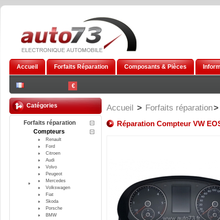
Accueil
Forfaits Réparation
Composants & Pièces
Infor
€
Catégories
Accueil
>
Forfaits réparation
>
Forfaits réparation
Réparation Compteur VW EO
Compteurs
Renault
Ford
Citroen
Audi
Volvo
Peugeot
Mercedes
Volkswagen
Fiat
Skoda
Porsche
BMW