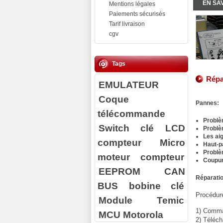
EN SA
Mentions légales
Paiements sécurisés
Tarif livraison
cgv
Tags
Répa
EMULATEUR
Coque
Pannes:
télécommande
Probl
Switch clé
LCD
Problèm
Les ai
compteur
Micro
Haut-p
Problè
moteur compteur
Coupur
EEPROM
CAN
Réparatio
BUS
bobine clé
Procédure
Module Temic
1) Comman
MCU Motorola
2) Téléch