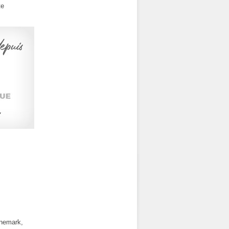
te
anemark,