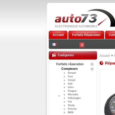
Accueil
Forfaits Réparation
Com
€
Catégories
Accueil
>
Répa
Forfaits réparation
Compteurs
Renault
Ford
Citroen
Audi
Volvo
Peugeot
Mercedes
Volkswagen
Fiat
Skoda
Porsche
BMW