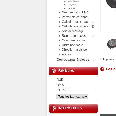
Alfa Romeo
Toyota
Autres
Neiman EZS / ELV
Verrou de colonne
Calculateur airbag
Calculateur moteur
Anti-démarrage
Réparations clés
Commande clim
Unité habitacle
Direction assistée
Autres
Imprimer
Composants & pièces
Les c
Fabricants
AUDI
BMW
CITROEN
INFORMATIONS