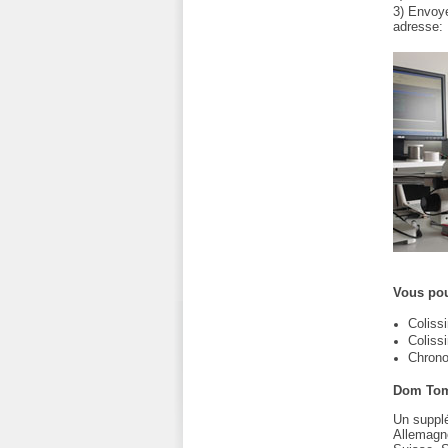
3) Envoy
adresse:
Vous pou
Coliss
Coliss
Chrono
Dom Tom
Un supplé
Allemagne