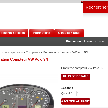
Rechercher
posants & Pièces
Informations
Contactez-Nous
Bienvenue,
Accueil
Contact
Forfaits réparation
>
Compteurs
>
Réparation Compteur VW Polo 9N
ration Compteur VW Polo 9N
Problème compteur VW Polo 9N
PLUS DE DÉTAILS
165,00 €
Quantité :