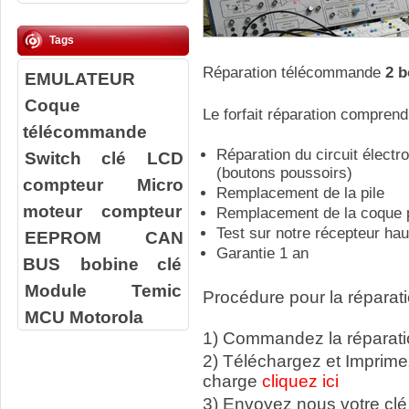
Tags
Réparation télécommande
2 
EMULATEUR
Coque
Le forfait réparation comprend
télécommande
Réparation du circuit élect
Switch clé
LCD
(boutons poussoirs)
compteur
Micro
Remplacement de la pile
moteur compteur
Remplacement de la coque p
Test sur notre récepteur ha
EEPROM
CAN
Garantie 1 an
BUS
bobine clé
Module Temic
Procédure pour la réparati
MCU Motorola
1) Commandez la réparatio
2) Téléchargez et Imprime
charge
cliquez ici
3) Envoyez nous votre
clé