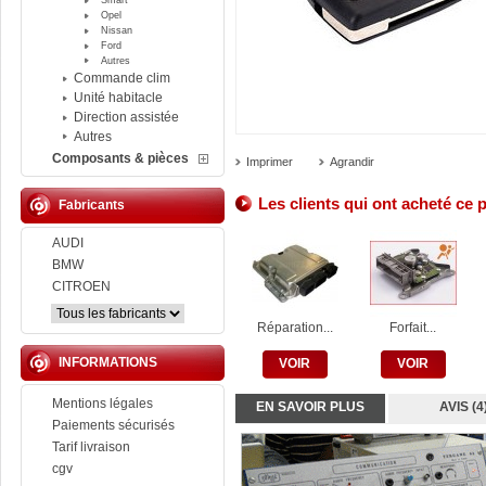
Smart
Opel
Nissan
Ford
Autres
Commande clim
Unité habitacle
Direction assistée
Autres
Composants & pièces
Imprimer
Agrandir
Les clients qui ont acheté ce 
Fabricants
AUDI
BMW
CITROEN
Réparation...
Forfait...
INFORMATIONS
VOIR
VOIR
Mentions légales
EN SAVOIR PLUS
AVIS (4
Paiements sécurisés
Tarif livraison
cgv