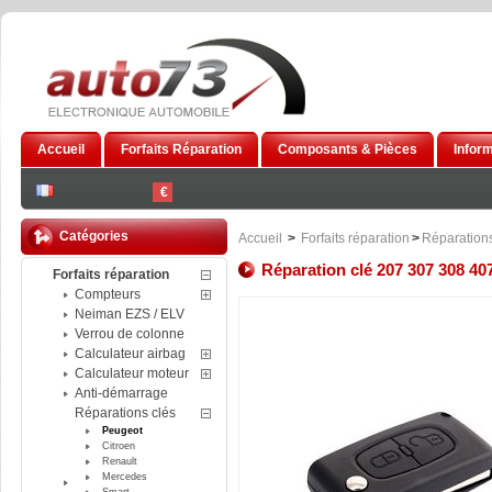
Accueil
Forfaits Réparation
Composants & Pièces
Infor
€
Catégories
Accueil
>
Forfaits réparation
>
Réparations
Réparation clé 207 307 308 40
Forfaits réparation
Compteurs
Neiman EZS / ELV
Verrou de colonne
Calculateur airbag
Calculateur moteur
Anti-démarrage
Réparations clés
Peugeot
Citroen
Renault
Mercedes