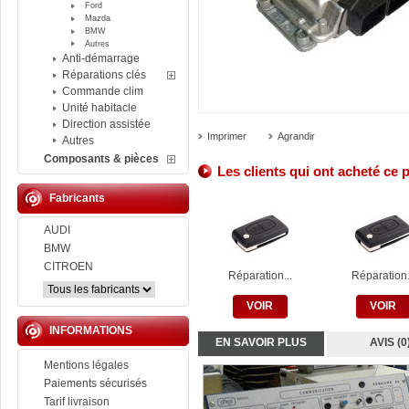
Ford
Mazda
BMW
Autres
Anti-démarrage
Réparations clés
Commande clim
Unité habitacle
Direction assistée
Imprimer
Agrandir
Autres
Composants & pièces
Les clients qui ont acheté ce 
Fabricants
AUDI
BMW
CITROEN
Réparation...
Réparation.
VOIR
VOIR
INFORMATIONS
EN SAVOIR PLUS
AVIS (0
Mentions légales
Paiements sécurisés
Tarif livraison