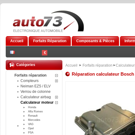
Accueil
Forfaits Réparation
Composants & Pièces
Infor
€
Catégories
Accueil
>
Forfaits réparation
>
Calculateur
Réparation calculateur Bosc
Forfaits réparation
Compteurs
Neiman EZS / ELV
Verrou de colonne
Calculateur airbag
Calculateur moteur
Honda
Alfa Romeo
Renault
Mercedes
VAG
Opel
PSA