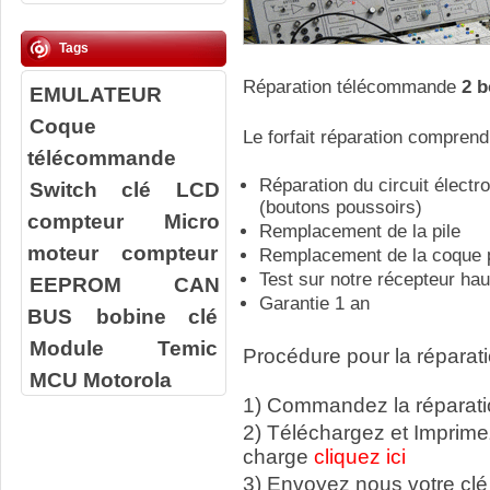
Tags
Réparation télécommande
2 
EMULATEUR
Coque
Le forfait réparation comprend
télécommande
Réparation du circuit élect
Switch clé
LCD
(boutons poussoirs)
compteur
Micro
Remplacement de la pile
moteur compteur
Remplacement de la coque p
Test sur notre récepteur ha
EEPROM
CAN
Garantie 1 an
BUS
bobine clé
Module Temic
Procédure pour la réparati
MCU Motorola
1) Commandez la réparatio
2) Téléchargez et Imprime
charge
cliquez ici
3) Envoyez nous votre
clé