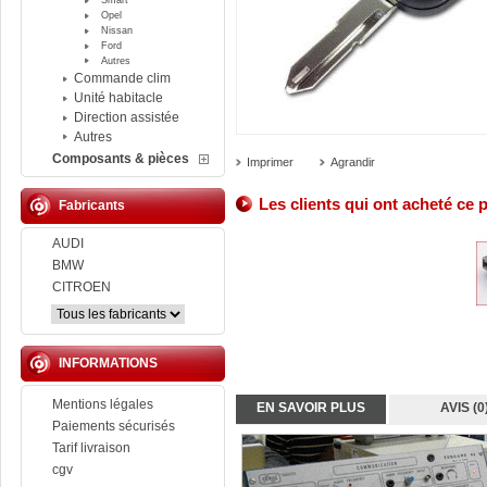
Smart
Opel
Nissan
Ford
Autres
Commande clim
Unité habitacle
Direction assistée
Autres
Composants & pièces
Imprimer
Agrandir
Les clients qui ont acheté ce 
Fabricants
AUDI
BMW
CITROEN
INFORMATIONS
Mentions légales
EN SAVOIR PLUS
AVIS (0
Paiements sécurisés
Tarif livraison
cgv