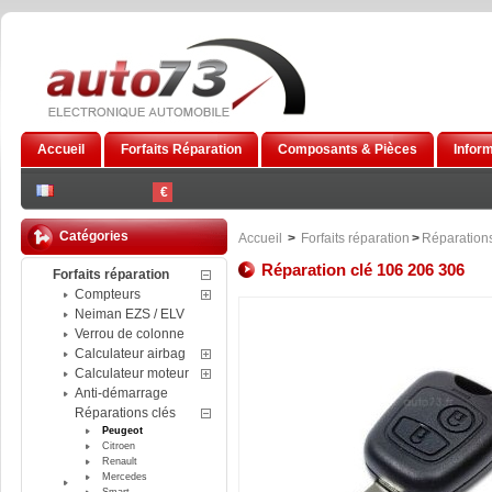
Accueil
Forfaits Réparation
Composants & Pièces
Infor
€
Catégories
Accueil
>
Forfaits réparation
>
Réparations
Réparation clé 106 206 306
Forfaits réparation
Compteurs
Neiman EZS / ELV
Verrou de colonne
Calculateur airbag
Calculateur moteur
Anti-démarrage
Réparations clés
Peugeot
Citroen
Renault
Mercedes