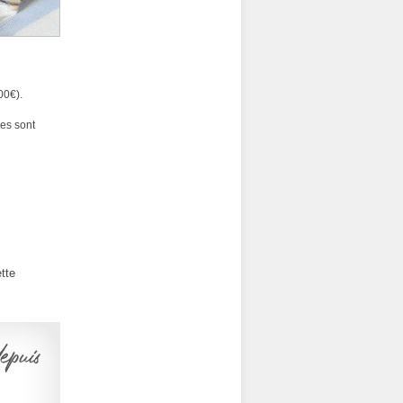
00€).
es sont
tte