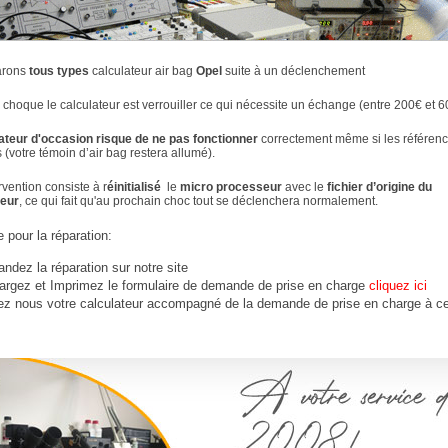
arons
tous types
calculateur air bag
Opel
suite à un déclenchement
 choque le calculateur est verrouiller ce qui nécessite un échange (entre 200€ et 6
ateur d'occasion risque de ne pas fonctionner
correctement même si les référenc
 (votre témoin d’air bag restera allumé).
rvention consiste à r
éinitialisé
le
micro processeur
avec le
fichier d’origine du
teur
, ce qui fait qu'au prochain choc tout se déclenchera normalement.
 pour la réparation:
dez la réparation sur notre site
argez et Imprimez le formulaire de demande de prise en charge
cliquez ici
ez nous votre calculateur accompagné de la demande de prise en charge à ce