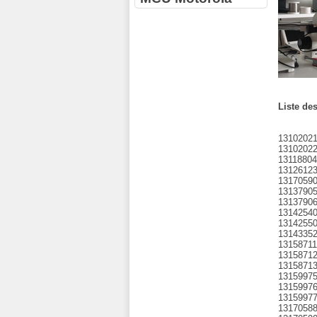
Liste des
1310202
1310202
13118804
1312612
1317059
1313790
1313790
1314254
1314255
1314335
13158711
1315871
1315871
1315997
1315997
1315997
1317058