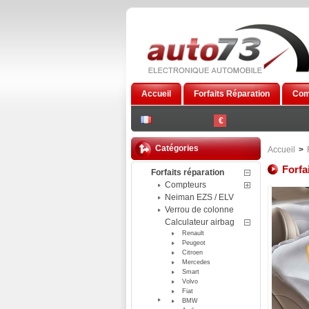
Accueil
Forfaits Réparation
Com
€
Catégories
Accueil
>
Forfa
Forfaits réparation
Compteurs
Neiman EZS / ELV
Verrou de colonne
Calculateur airbag
Renault
Peugeot
Citroen
Mercedes
Smart
Volvo
Fiat
BMW