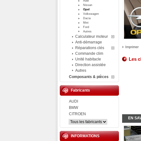
Audi
Nissan
Opel
Volkswagen
Dacia
Mini
Ford
Autres
Calculateur moteur
Anti-démarrage
Imprimer
Réparations clés
Commande clim
Les c
Unité habitacle
Direction assistée
Autres
Composants & pièces
Fabricants
AUDI
BMW
CITROEN
EN SA
INFORMATIONS