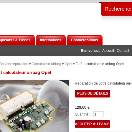
Rechercher
posants & Pièces
Informations
Contactez-Nous
Bienvenue,
Accueil
Contact
Forfaits réparation
>
Calculateur airbag
>
Opel
>
Forfait calculateur airbag Opel
it calculateur airbag Opel
Réparation de votre calculateur air
PLUS DE DÉTAILS
129,00 €
Quantité :