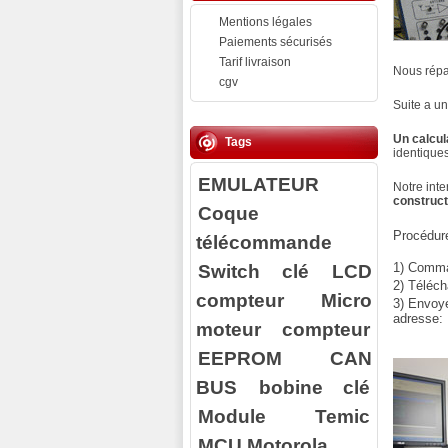
Mentions légales
Paiements sécurisés
Tarif livraison
Nous rép
cgv
Suite a un
Un calcul
Tags
identiques
EMULATEUR
Notre inte
construc
Coque
Procédure
télécommande
Switch clé
LCD
1) Comman
2) Téléch
compteur
Micro
3) Envoy
adresse:
moteur compteur
EEPROM
CAN
BUS
bobine clé
Module Temic
MCU Motorola