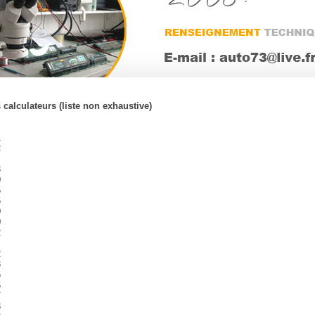
 calculateurs (liste non exhaustive)
1
2
3
0
5
6
0
0
2
2
3
5
6
7
8