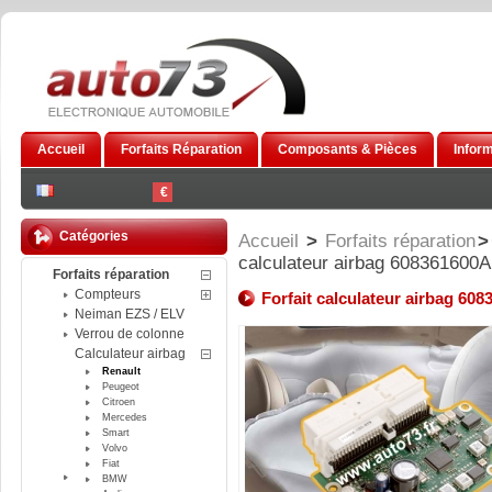
Accueil
Forfaits Réparation
Composants & Pièces
Infor
€
Catégories
Accueil
>
Forfaits réparation
>
calculateur airbag 608361600A
Forfaits réparation
Compteurs
Forfait calculateur airbag 60
Neiman EZS / ELV
Verrou de colonne
Calculateur airbag
Renault
Peugeot
Citroen
Mercedes
Smart
Volvo
Fiat
BMW