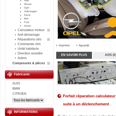
Audi
Nissan
Opel
Volkswagen
Dacia
Mini
Ford
Autres
Calculateur moteur
Anti-démarrage
Réparations clés
Commande clim
Imprimer
Agrandir
Unité habitacle
Direction assistée
EN SAVOIR PLUS
AVIS (0
Autres
Composants & pièces
Fabricants
AUDI
BMW
CITROEN
Forfait réparation calculateu
suite à un déclenchement
INFORMATIONS