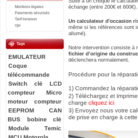
Suite a un choque le calculate
échange (entre 200€ et 600€).
Mentions légales
Paiements sécurisés
Tarif livraison
Un calculateur d'occasion r
cgv
même si les références sont id
allumé).
Tags
Notre intervention consiste à r
fichier d’origine du constru
EMULATEUR
déclenchera normalement.
Coque
télécommande
Procédure pour la réparati
Switch clé
LCD
1) Commandez la réparatio
compteur
Micro
2) Téléchargez et Imprime
moteur compteur
charge
cliquez ici
EEPROM
CAN
3) Envoyez nous votre ca
de prise en charge à cette
BUS
bobine clé
Module Temic
MCU Motorola