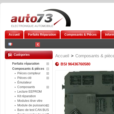
Accueil
Forfaits Réparation
Composants & Pièces
Infor
€
Catégories
Accueil
>
Composants & pièc
Forfaits réparation
BSI 96436760580
Composants & pièces
Pièces compteur
Pièces clé
Émulateur
Composants
Lecture EEPROM
Kit réparation
Modules lève vitre
Module de puissance
Banc de test CAN BUS