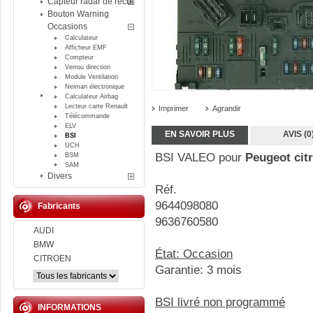
Capteur radar de recul
Bouton Warning
Occasions
Calculateur
Afficheur EMF
Compteur
Verrou direction
Module Ventilation
Neiman électronique
Calculateur Airbag
Lecteur carte Renault
Imprimer
Agrandir
Télécommande
ELV
EN SAVOIR PLUS
AVIS (0
BSI
UCH
BSI VALEO pour
Peugeot cit
BSM
SAM
Divers
Réf.
9644098080
Fabricants
9636760580
AUDI
BMW
État: Occasion
CITROEN
Garantie: 3 mois
BSI livré non programmé
INFORMATIONS