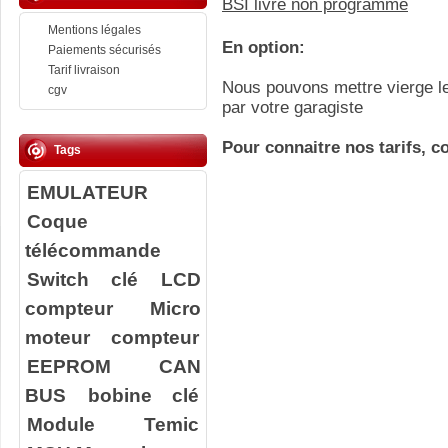
BSI livré non programmé
Mentions légales
En option:
Paiements sécurisés
Tarif livraison
Nous pouvons mettre vierge le
cgv
par votre garagiste
Pour connaitre nos tarifs, c
Tags
EMULATEUR
Coque
télécommande
Switch clé
LCD
compteur
Micro
moteur compteur
EEPROM
CAN
BUS
bobine clé
Module Temic