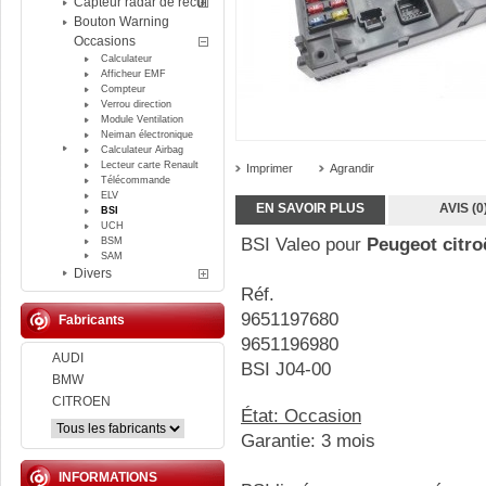
Capteur radar de recul
Bouton Warning
Occasions
Calculateur
Afficheur EMF
Compteur
Verrou direction
Module Ventilation
Neiman électronique
Calculateur Airbag
Lecteur carte Renault
Imprimer
Agrandir
Télécommande
ELV
EN SAVOIR PLUS
AVIS (0
BSI
UCH
BSI Valeo pour
Peugeot citro
BSM
SAM
Divers
Réf.
9651197680
Fabricants
9651196980
AUDI
BSI J04-00
BMW
CITROEN
État: Occasion
Garantie: 3 mois
INFORMATIONS