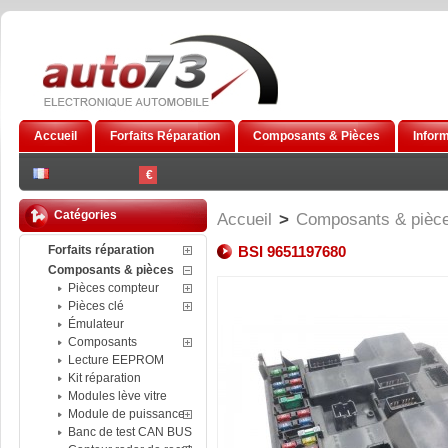
Accueil
Forfaits Réparation
Composants & Pièces
Infor
€
Catégories
Accueil
>
Composants & pièc
Forfaits réparation
BSI 9651197680
Composants & pièces
Pièces compteur
Pièces clé
Émulateur
Composants
Lecture EEPROM
Kit réparation
Modules lève vitre
Module de puissance
Banc de test CAN BUS