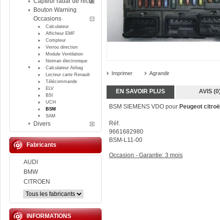
Capteur radar de recul
Bouton Warning
Occasions
Calculateur
Afficheur EMF
Compteur
Verrou direction
Module Ventilation
Neiman électronique
Calculateur Airbag
Imprimer
Agrandir
Lecteur carte Renault
Télécommande
ELV
EN SAVOIR PLUS
AVIS (0
BSI
UCH
BSM SIEMENS VDO pour
Peugeot citro
BSM
SAM
Réf.
Divers
9661682980
BSM-L11-00
Fabricants
Occasion - Garantie: 3 mois
AUDI
BMW
CITROEN
INFORMATIONS