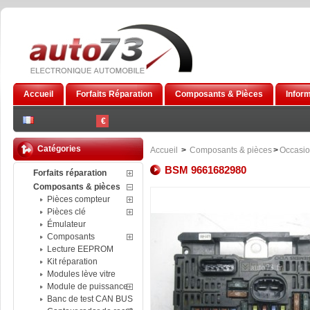
Accueil
Forfaits Réparation
Composants & Pièces
Infor
€
Catégories
Accueil
>
Composants & pièces
>
Occasi
BSM 9661682980
Forfaits réparation
Composants & pièces
Pièces compteur
Pièces clé
Émulateur
Composants
Lecture EEPROM
Kit réparation
Modules lève vitre
Module de puissance
Banc de test CAN BUS