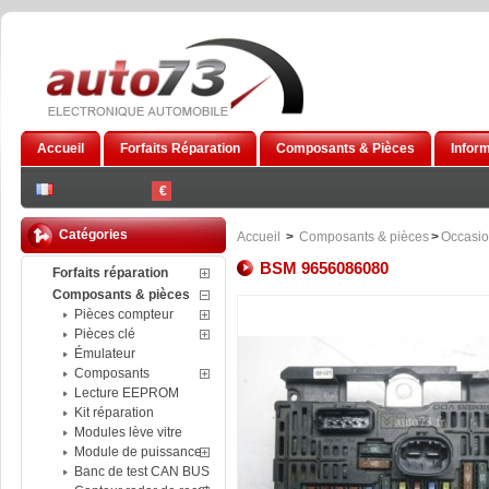
Accueil
Forfaits Réparation
Composants & Pièces
Infor
€
Catégories
Accueil
>
Composants & pièces
>
Occasi
BSM 9656086080
Forfaits réparation
Composants & pièces
Pièces compteur
Pièces clé
Émulateur
Composants
Lecture EEPROM
Kit réparation
Modules lève vitre
Module de puissance
Banc de test CAN BUS