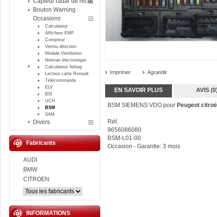
Capteur radar de recul
Bouton Warning
Occasions
Calculateur
Afficheur EMF
Compteur
Verrou direction
Module Ventilation
Neiman électronique
Calculateur Airbag
Imprimer
Agrandir
Lecteur carte Renault
Télécommande
ELV
EN SAVOIR PLUS
AVIS (0
BSI
UCH
BSM SIEMENS VDO pour
Peugeot citro
BSM
SAM
Réf.
Divers
9656086080
BSM-L01-00
Fabricants
Occasion - Garantie: 3 mois
AUDI
BMW
CITROEN
INFORMATIONS