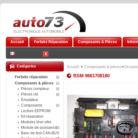
Accueil
Forfaits Réparation
Composants & Pièces
Infor
€
Catégories
Accueil
>
Composants & pièces
>
Occasi
BSM 9661708180
Forfaits réparation
Composants & pièces
Pièces compteur
Pièces clé
Émulateur
Composants
Lecture EEPROM
Kit réparation
Modules lève vitre
Module de puissance
Banc de test CAN BUS