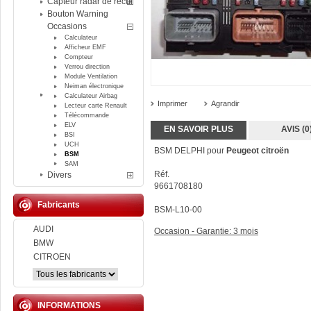
Capteur radar de recul
Bouton Warning
Occasions
Calculateur
Afficheur EMF
Compteur
Verrou direction
Module Ventilation
Neiman électronique
Calculateur Airbag
Imprimer
Agrandir
Lecteur carte Renault
Télécommande
ELV
EN SAVOIR PLUS
AVIS (0
BSI
UCH
BSM DELPHI pour
Peugeot citroën
BSM
SAM
Réf.
Divers
9661708180
Fabricants
BSM-L10-00
AUDI
Occasion - Garantie: 3 mois
BMW
CITROEN
INFORMATIONS