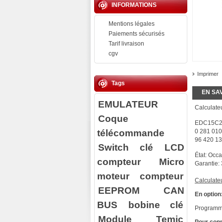
INFORMATIONS
Mentions légales
Paiements sécurisés
Tarif livraison
cgv
Imprimer
Tags
EN SA
EMULATEUR
Calculateu
Coque
EDC15C
télécommande
0 281 010
96 420 13
Switch clé
LCD
État: Occ
compteur
Micro
Garantie:
moteur compteur
Calculate
EEPROM
CAN
En option
BUS
bobine clé
Programma
Module Temic