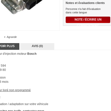
Notes et évaluations clients
Personne n'a fait d'évaluation
dans cette langue
NOTE / ÉCRIRE UN
COMMENTAIRE
Agrandir
VOIR PLUS
AVIS (0)
r d'injection moteur
Bosch
2
 594
9 80
asion
 3 mois
ur livré non programmé
:
tion / adaptation sur votre véhicule