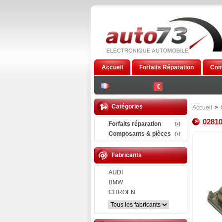
Accueil
Forfaits Réparation
Com
€
Catégories
Accueil
>
0281
Forfaits réparation
Composants & pièces
Fabricants
AUDI
BMW
CITROEN