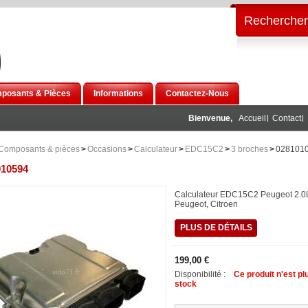
Rechercher
posants & Pièces
Informations
Contactez-Nous
Bienvenue,
Accueil
Contact
Composants & pièces
>
Occasions
>
Calculateur
>
EDC15C2
>
3 broches
>
028101
010594
Calculateur EDC15C2 Peugeot 2.0
Peugeot, Citroen
PLUS DE DÉTAILS
199,00 €
Disponibilité :
Ce produit n'est pl
stock