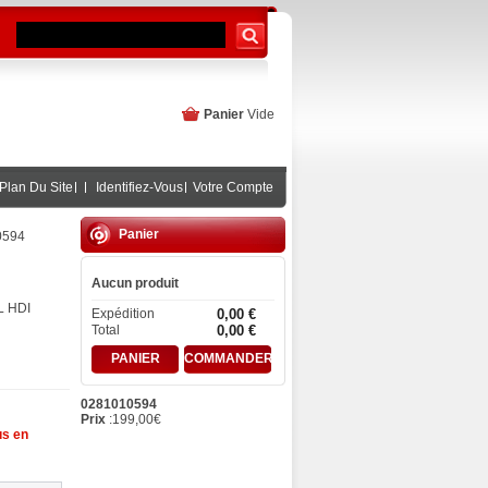
Panier
Vide
Plan Du Site
Identifiez-Vous
Votre Compte
Panier
0594
Aucun produit
L HDI
Expédition
0,00 €
Total
0,00 €
PANIER
COMMANDER
0281010594
Prix
:
199,00
€
us en