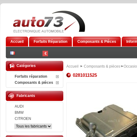
Accueil
Forfaits Réparation
Composants & Pièces
Infor
€
Catégories
Accueil
>
Composants & pièces
>
Occasi
0281011525
Forfaits réparation
Composants & pièces
Fabricants
AUDI
BMW
CITROEN