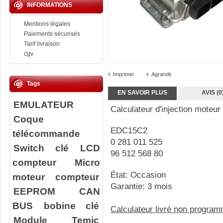
INFORMATIONS
Mentions légales
Paiements sécurisés
Tarif livraison
cgv
Imprimer
Agrandir
Tags
EN SAVOIR PLUS
AVIS (0
EMULATEUR
Calculateur d'injection moteur
Coque
EDC15C2
télécommande
0 281 011 525
Switch clé
LCD
96 512 568 80
compteur
Micro
État: Occasion
moteur compteur
Garantie: 3 mois
EEPROM
CAN
BUS
bobine clé
Calculateur livré non progra
Module Temic