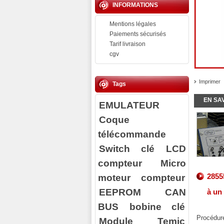
INFORMATIONS
Mentions légales
Paiements sécurisés
Tarif livraison
cgv
Imprimer
Tags
EN SA
EMULATEUR
Coque
télécommande
Switch clé
LCD
compteur
Micro
moteur compteur
2855
EEPROM
CAN
à un
BUS
bobine clé
Procédure
Module Temic