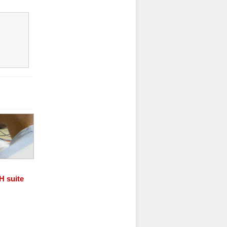
4H
suite