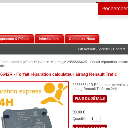
Rechercher
posants & Pièces
Informations
Contactez-Nous
Bienvenue,
Accueil
Contact
Composants & pièces
>
Divers
>
.
>
Airbag
>
285556642R - Forfait réparation calcul
fic
6642R - Forfait réparation calculateur airbag Renault Trafic
285556642R Réparation de votre ca
airbag Renault Trafic en 24H
PLUS DE DÉTAILS
99,00 €
Quantité :