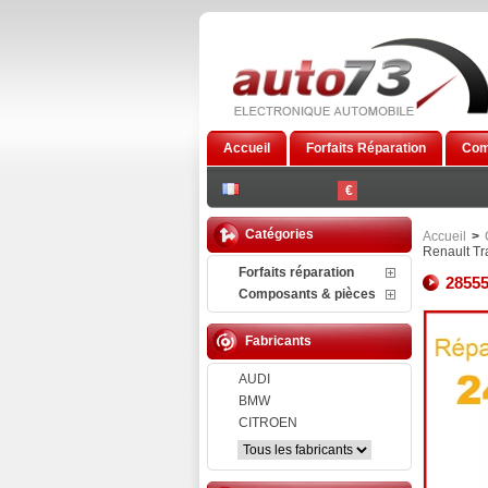
Accueil
Forfaits Réparation
Com
€
Catégories
Accueil
>
Renault Tra
Forfaits réparation
28555
Composants & pièces
Fabricants
AUDI
BMW
CITROEN