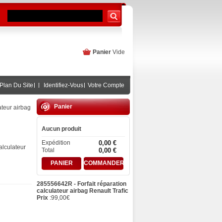
Panier
Vide
Plan Du Site
Identifiez-Vous
Votre Compte
Panier
ateur airbag
Aucun produit
Expédition
0,00 €
lculateur
Total
0,00 €
PANIER
COMMANDER
285556642R - Forfait réparation
calculateur airbag Renault Trafic
Prix
:
99,00
€