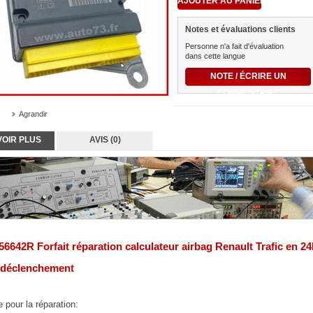
Notes et évaluations clients
Personne n'a fait d'évaluation
dans cette langue
NOTE / ÉCRIRE UN
COMMENTAIRE
Agrandir
VOIR PLUS
AVIS (0)
56642R Forfait réparation calculateur airbag
Renault Trafic en 2
 déclenchement
 pour la réparation: