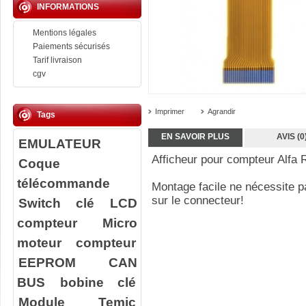
INFORMATIONS
Mentions légales
Paiements sécurisés
Tarif livraison
cgv
Imprimer
Agrandir
Tags
EN SAVOIR PLUS
AVIS (0
EMULATEUR
Afficheur pour compteur Alfa
Coque
télécommande
Montage facile ne nécessite pa
sur le connecteur!
Switch clé
LCD
compteur
Micro
moteur compteur
EEPROM
CAN
BUS
bobine clé
Module Temic