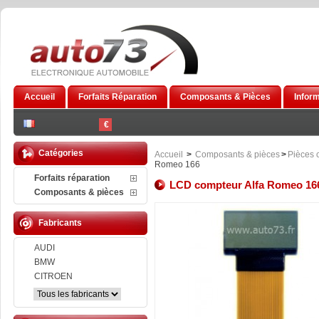
Accueil
Forfaits Réparation
Composants & Pièces
Infor
€
Catégories
Accueil
>
Composants & pièces
>
Pièces 
Romeo 166
Forfaits réparation
LCD compteur Alfa Romeo 16
Composants & pièces
Fabricants
AUDI
BMW
CITROEN