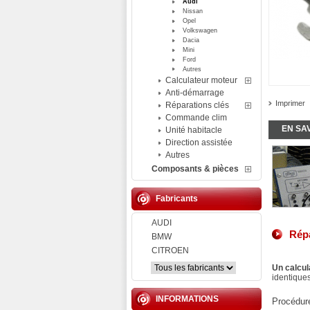
Audi
Nissan
Opel
Volkswagen
Dacia
Mini
Ford
Autres
Calculateur moteur
Anti-démarrage
Imprimer
Réparations clés
Commande clim
EN SA
Unité habitacle
Direction assistée
Autres
Composants & pièces
Fabricants
AUDI
Répa
BMW
CITROEN
Un calcul
identiques
INFORMATIONS
Procédure