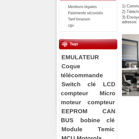
1) Comman
Mentions légales
2) Téléch
Paiements sécurisés
3) Envoy
Tarif livraison
adresse:
cgv
Tags
EMULATEUR
Coque
télécommande
Switch clé
LCD
compteur
Micro
moteur compteur
EEPROM
CAN
BUS
bobine clé
Module Temic
MCU Motorola