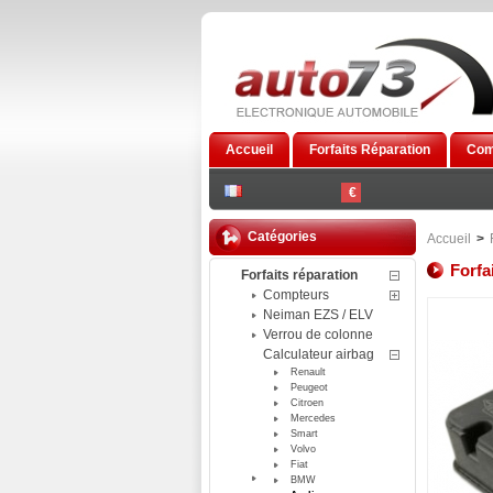
Accueil
Forfaits Réparation
Com
€
Catégories
Accueil
>
Forfa
Forfaits réparation
Compteurs
Neiman EZS / ELV
Verrou de colonne
Calculateur airbag
Renault
Peugeot
Citroen
Mercedes
Smart
Volvo
Fiat
BMW