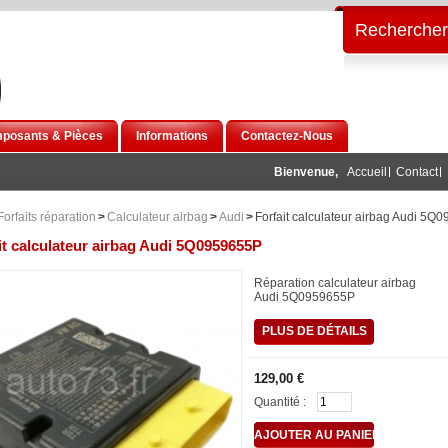
Rechercher
posants & Pièces
Informations
Contactez-Nous
Bienvenue,
Accueil
Contact
Forfaits réparation
>
Calculateur airbag
>
Audi
>
Forfait calculateur airbag Audi 5Q
it calculateur airbag Audi 5Q0959655P
Réparation calculateur airbag
Audi 5Q0959655P
PLUS DE DÉTAILS
129,00 €
Quantité :