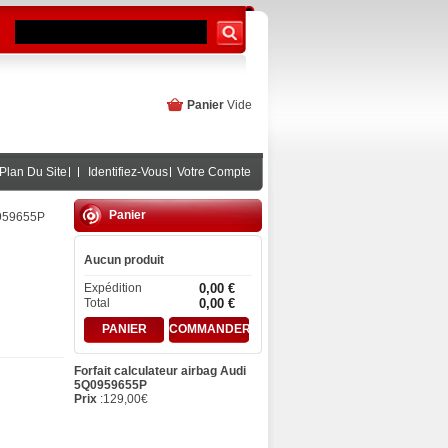
Panier
Vide
Plan Du Site
Identifiez-Vous
Votre Compte
Panier
0959655P
Aucun produit
Expédition
0,00 €
Total
0,00 €
PANIER
COMMANDER
Forfait calculateur airbag Audi
5Q0959655P
Prix
:
129,00
€