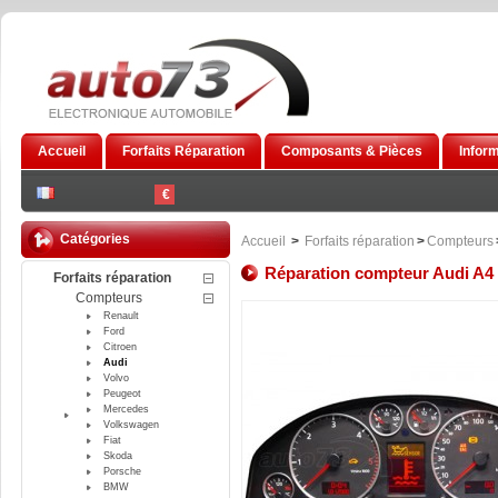
Accueil
Forfaits Réparation
Composants & Pièces
Infor
€
Catégories
Accueil
>
Forfaits réparation
>
Compteurs
Réparation compteur Audi A4
Forfaits réparation
Compteurs
Renault
Ford
Citroen
Audi
Volvo
Peugeot
Mercedes
Volkswagen
Fiat
Skoda
Porsche
BMW