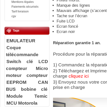
Pixels morts.
Mentions légales
Manque des lignes
Paiements sécurisés
Mauvais affichage (s’accent
Tarif livraison
Tache sur l’écran
cgv
Fuite LCD
Ecran foncé
Tags
Ecran noir
EMULATEUR
Réparation garantie 1 an.
Coque
Procédure pour la réparati
télécommande
Switch clé
LCD
1) Commandez la réparatio
compteur
Micro
2) Téléchargez et Imprime
moteur compteur
charge
cliquez ici
EEPROM
CAN
3) Envoyez nous votre c
prise en charge
BUS
bobine clé
Module Temic
MCU Motorola