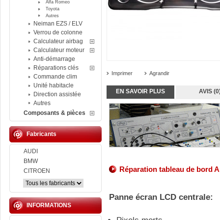
Alfa Romeo
Toyota
Autres
Neiman EZS / ELV
Verrou de colonne
Calculateur airbag
Calculateur moteur
Anti-démarrage
Réparations clés
Imprimer
Agrandir
Commande clim
Unité habitacle
EN SAVOIR PLUS
AVIS (0
Direction assistée
Autres
Composants & pièces
Fabricants
AUDI
BMW
Réparation tableau de bord
Au
CITROEN
Panne écran LCD centrale:
INFORMATIONS