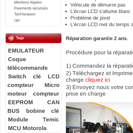
Mentions légales
Véhicule de démarre pas
Paiements sécurisés
L'écran LCD s'allume blanc
Tarif livraison
Problème de pixel
cgv
L'écran LCD met du temps a
Réparation garantie 2 ans.
Tags
EMULATEUR
Procédure pour la réparati
Coque
1) Commandez la réparatio
télécommande
2) Téléchargez et Imprime
Switch clé
LCD
charge
cliquez ici
compteur
Micro
3) Envoyez nous votre c
moteur compteur
prise en charge
EEPROM
CAN
BUS
bobine clé
Module Temic
MCU Motorola