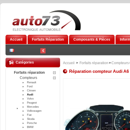
Accueil
Forfaits Réparation
Composants & Pièces
Infor
€
Catégories
Accueil
>
Forfaits réparation
>
Compteurs
Réparation compteur Audi A6 
Forfaits réparation
Compteurs
Renault
Ford
Citroen
Audi
Volvo
Peugeot
Mercedes
Volkswagen
Fiat
Skoda
Porsche
BMW