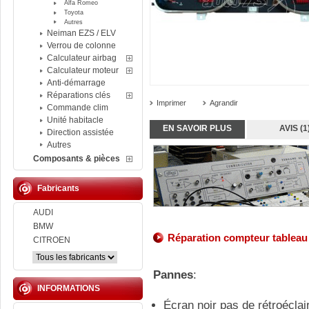
Alfa Romeo
Toyota
Autres
Neiman EZS / ELV
Verrou de colonne
Calculateur airbag
Calculateur moteur
Anti-démarrage
Réparations clés
Imprimer
Agrandir
Commande clim
Unité habitacle
EN SAVOIR PLUS
AVIS (1
Direction assistée
Autres
Composants & pièces
Fabricants
AUDI
BMW
Réparation compteur tableau
CITROEN
Pannes
:
INFORMATIONS
Écran noir pas de rétroéclai