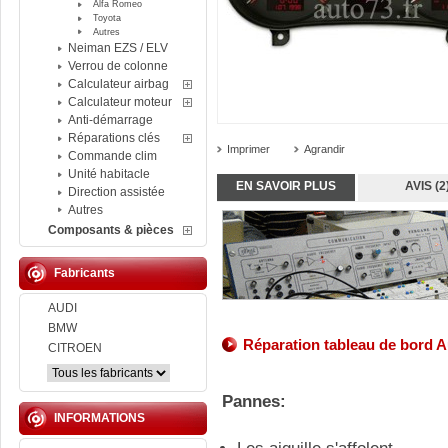
Alfa Romeo
Toyota
Autres
Neiman EZS / ELV
Verrou de colonne
Calculateur airbag
Calculateur moteur
Anti-démarrage
Réparations clés
Imprimer
Agrandir
Commande clim
Unité habitacle
EN SAVOIR PLUS
AVIS (2
Direction assistée
Autres
Composants & pièces
Fabricants
AUDI
BMW
Réparation tableau de bord
Au
CITROEN
Pannes:
INFORMATIONS