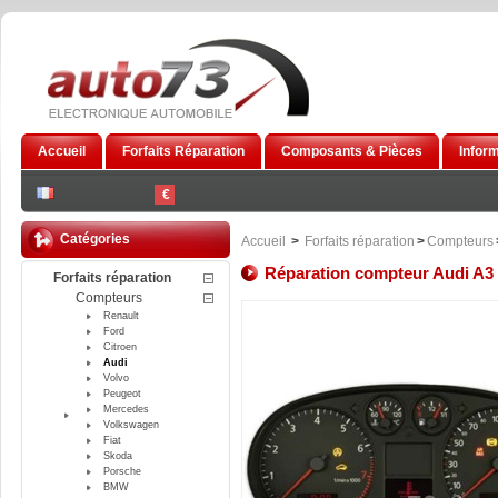
Accueil
Forfaits Réparation
Composants & Pièces
Infor
€
Catégories
Accueil
>
Forfaits réparation
>
Compteurs
Réparation compteur Audi A3 
Forfaits réparation
Compteurs
Renault
Ford
Citroen
Audi
Volvo
Peugeot
Mercedes
Volkswagen
Fiat
Skoda
Porsche
BMW