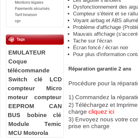
Les aiguille s'affolent
Mentions légales
Dysfonctionnement des aigui
Paiements sécurisés
Compteur s'éteint et se rall
Tarif livraison
Voyant airbag et ABS allum
cgv
Problème d'affichage (Probl
Mauvais affichage (s'accent
Tags
Tache sur l'écran
Écran foncé / écran noir
EMULATEUR
Pour plus d'information con
Coque
Réparation garantie 2 ans
télécommande
Switch clé
LCD
Procédure pour la réparati
compteur
Micro
moteur compteur
1) Commandez la réparatio
2) Téléchargez et Imprime
EEPROM
CAN
charge
cliquez ici
BUS
bobine clé
3) Envoyez nous votre c
Module Temic
prise en charge
MCU Motorola