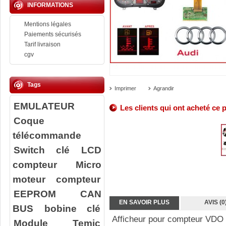
INFORMATIONS
Mentions légales
Paiements sécurisés
Tarif livraison
cgv
Tags
Imprimer
Agrandir
EMULATEUR
Les clients qui ont acheté ce 
Coque
télécommande
Switch clé
LCD
compteur
Micro
moteur compteur
EEPROM
CAN
EN SAVOIR PLUS
AVIS (0
BUS
bobine clé
Afficheur pour compteur VD
Module Temic