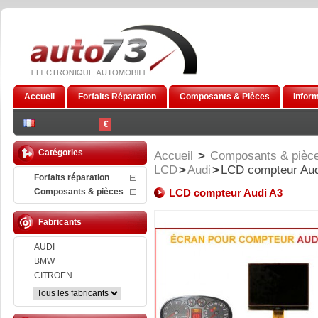
Accueil
Forfaits Réparation
Composants & Pièces
Infor
€
Catégories
Accueil
>
Composants & pièc
LCD
>
Audi
>
LCD compteur Aud
Forfaits réparation
Composants & pièces
LCD compteur Audi A3
Fabricants
AUDI
BMW
CITROEN