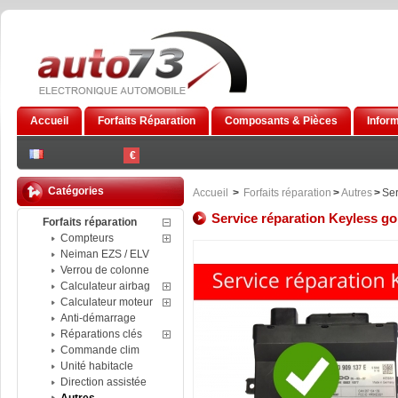
Accueil
Forfaits Réparation
Composants & Pièces
Infor
€
Catégories
Accueil
>
Forfaits réparation
>
Autres
>
Ser
Service réparation Keyless g
Forfaits réparation
Compteurs
Neiman EZS / ELV
Verrou de colonne
Calculateur airbag
Calculateur moteur
Anti-démarrage
Réparations clés
Commande clim
Unité habitacle
Direction assistée