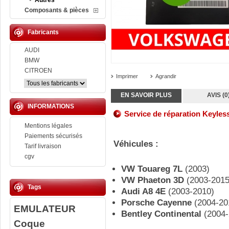
Autres
Composants & pièces
Fabricants
AUDI
BMW
CITROEN
Imprimer
Agrandir
EN SAVOIR PLUS
AVIS (0
INFORMATIONS
Service de réparation
Keyles
Mentions légales
Paiements sécurisés
Véhicules :
Tarif livraison
cgv
VW Touareg 7L
(2003)
VW Phaeton 3D
(2003-2015
Tags
Audi A8 4E
(2003-2010)
Porsche Cayenne
(2004-20
EMULATEUR
Bentley Continental
(2004-
Coque