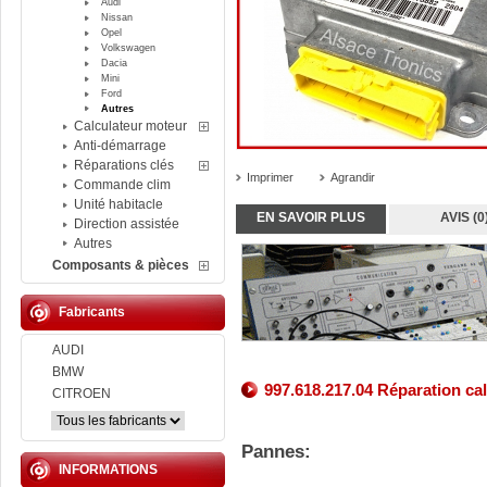
Audi
Nissan
Opel
Volkswagen
Dacia
Mini
Ford
Autres
Calculateur moteur
Anti-démarrage
Réparations clés
Imprimer
Agrandir
Commande clim
Unité habitacle
EN SAVOIR PLUS
AVIS (0
Direction assistée
Autres
Composants & pièces
Fabricants
AUDI
BMW
997.618.217.04 Réparation ca
CITROEN
Pannes:
INFORMATIONS