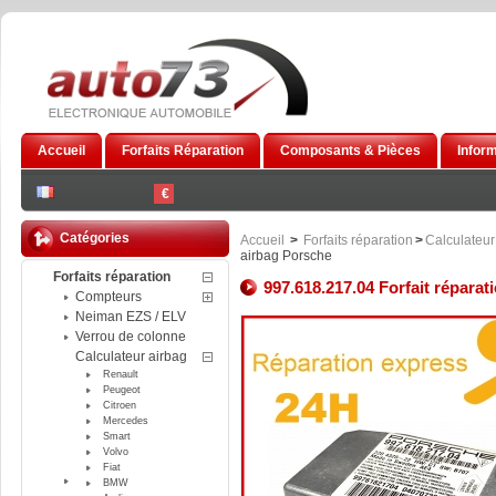
Accueil
Forfaits Réparation
Composants & Pièces
Infor
€
Catégories
Accueil
>
Forfaits réparation
>
Calculateur
airbag Porsche
Forfaits réparation
997.618.217.04 Forfait réparat
Compteurs
Neiman EZS / ELV
Verrou de colonne
Calculateur airbag
Renault
Peugeot
Citroen
Mercedes
Smart
Volvo
Fiat
BMW