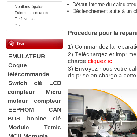
Défaut interne du calculateu
Mentions légales
Déclenchement suite à un c
Paiements sécurisés
Tarif livraison
cgv
Procédure pour la répara
Tags
1) Commandez la réparatio
2) Téléchargez et Imprime
EMULATEUR
charge
cliquez ici
Coque
3) Envoyez nous votre ca
télécommande
de prise en charge à cette
Switch clé
LCD
compteur
Micro
moteur compteur
EEPROM
CAN
BUS
bobine clé
Module Temic
MCU Motorola