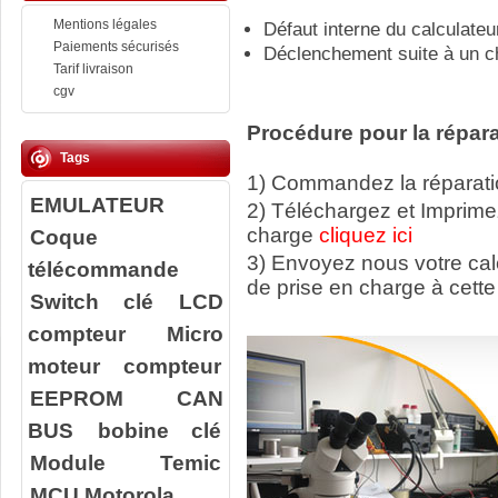
Mentions légales
Défaut interne du calculateu
Paiements sécurisés
Déclenchement suite à un c
Tarif livraison
cgv
Procédure pour la répara
Tags
1) Commandez la réparatio
EMULATEUR
2) Téléchargez et Imprime
charge
cliquez ici
Coque
3) Envoyez nous votre ca
télécommande
de prise en charge à cette
Switch clé
LCD
compteur
Micro
moteur compteur
EEPROM
CAN
BUS
bobine clé
Module Temic
MCU Motorola