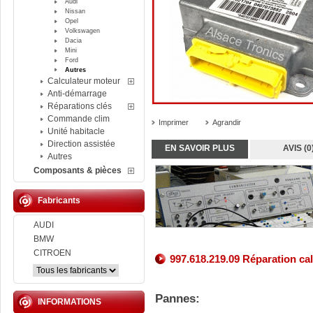
Audi
Nissan
Opel
Volkswagen
Dacia
Mini
Ford
Autres
Calculateur moteur
Anti-démarrage
Réparations clés
Commande clim
Imprimer
Agrandir
Unité habitacle
Direction assistée
EN SAVOIR PLUS
AVIS (0
Autres
Composants & pièces
Fabricants
AUDI
BMW
CITROEN
997.618.219.09 Réparation ca
Pannes:
INFORMATIONS