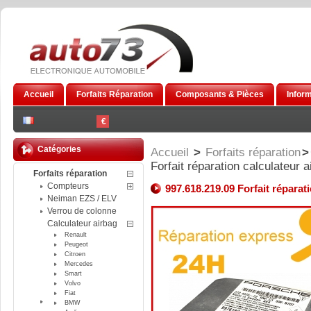
Accueil
Forfaits Réparation
Composants & Pièces
Infor
€
Catégories
Accueil
>
Forfaits réparation
>
Forfait réparation calculateur 
Forfaits réparation
Compteurs
997.618.219.09 Forfait réparat
Neiman EZS / ELV
Verrou de colonne
Calculateur airbag
Renault
Peugeot
Citroen
Mercedes
Smart
Volvo
Fiat
BMW