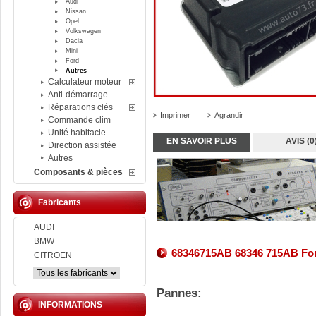
Audi
Nissan
Opel
Volkswagen
Dacia
Mini
Ford
Autres
Calculateur moteur
Anti-démarrage
Réparations clés
Imprimer
Agrandir
Commande clim
Unité habitacle
EN SAVOIR PLUS
AVIS (0
Direction assistée
Autres
Composants & pièces
Fabricants
AUDI
BMW
68346715AB 68346 715AB Forf
CITROEN
Pannes:
INFORMATIONS