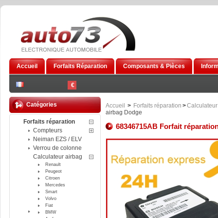
Accueil
Forfaits Réparation
Composants & Pièces
Infor
€
Catégories
Accueil
>
Forfaits réparation
>
Calculateur
airbag Dodge
Forfaits réparation
68346715AB Forfait réparation
Compteurs
Neiman EZS / ELV
Verrou de colonne
Calculateur airbag
Renault
Peugeot
Citroen
Mercedes
Smart
Volvo
Fiat
BMW