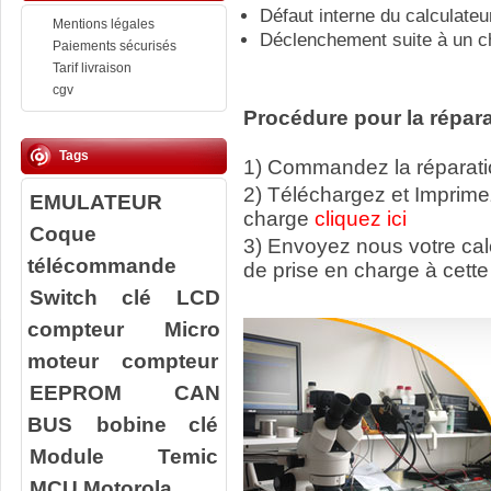
Défaut interne du calculateu
Mentions légales
Déclenchement suite à un c
Paiements sécurisés
Tarif livraison
cgv
Procédure pour la répara
Tags
1) Commandez la réparatio
2) Téléchargez et Imprime
EMULATEUR
charge
cliquez ici
Coque
3) Envoyez nous votre ca
télécommande
de prise en charge à cette
Switch clé
LCD
compteur
Micro
moteur compteur
EEPROM
CAN
BUS
bobine clé
Module Temic
MCU Motorola