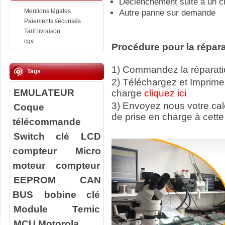
Déclenchement suite à un c
Mentions légales
Autre panne sur demande
Paiements sécurisés
Tarif livraison
cgv
Procédure pour la répara
1) Commandez la réparatio
Tags
2) Téléchargez et Imprime
EMULATEUR
charge
cliquez ici
3) Envoyez nous votre ca
Coque
de prise en charge à cette
télécommande
Switch clé
LCD
compteur
Micro
moteur compteur
EEPROM
CAN
BUS
bobine clé
Module Temic
MCU Motorola