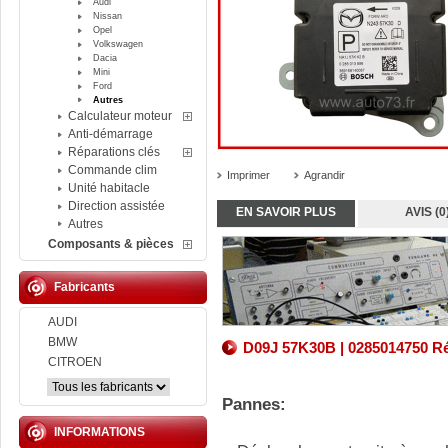
Audi
Nissan
Opel
Volkswagen
Dacia
Mini
Ford
Autres
Calculateur moteur
Anti-démarrage
Réparations clés
Commande clim
Imprimer
Agrandir
Unité habitacle
Direction assistée
EN SAVOIR PLUS
AVIS (0
Autres
Composants & pièces
Fabricants
AUDI
BMW
D09J 57K30B | 0285014750 Ré
CITROEN
Pannes:
INFORMATIONS