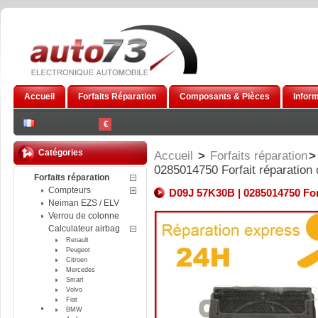
Accueil
Forfaits Réparation
Composants & Pièces
Infor
€
Catégories
Accueil
>
Forfaits réparation
>
0285014750 Forfait réparation
Forfaits réparation
Compteurs
D09J 57K30B | 0285014750 Forf
Neiman EZS / ELV
Verrou de colonne
Calculateur airbag
Renault
Peugeot
Citroen
Mercedes
Smart
Volvo
Fiat
BMW